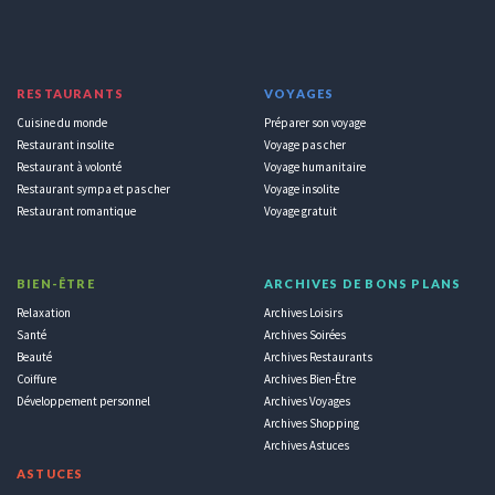
RESTAURANTS
VOYAGES
Cuisine du monde
Préparer son voyage
Restaurant insolite
Voyage pas cher
Restaurant à volonté
Voyage humanitaire
Restaurant sympa et pas cher
Voyage insolite
Restaurant romantique
Voyage gratuit
BIEN-ÊTRE
ARCHIVES DE BONS PLANS
Relaxation
Archives Loisirs
Santé
Archives Soirées
Beauté
Archives Restaurants
Coiffure
Archives Bien-Être
Développement personnel
Archives Voyages
Archives Shopping
Archives Astuces
ASTUCES