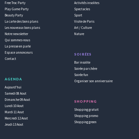
Free Troc Party
Activités insolites
Play Game Party
Spectacles
Beauty Party
Sport
La carte des bons plans
Visite de Paris
Les nouveaux bons plans
Art / Culture
Notre newsletter
Nature
Qui sommes-nous
La presse en parle
Espace annonceurs
SOIRÉES
Contact
Bar insolite
Soirée par chère
Soirée fun
AGENDA
Organiser son anniversaire
Aujourd'hui
Samedi 08 Aout
Dimanche 09 Aout
SHOPPING
Lundi 10 Aout
Shopping gratuit
Mardi 11 Aout
Shopping promo
Mercredi 12 Aout
Shopping green
Jeudi 13 Aout