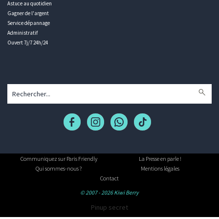
Astuce au quotidien
Gagner de l'argent
Service dépannage
Administratif
Ouvert 7j/7 24h/24
Communiquez sur Paris Friendly
La Presse en parle !
Qui sommes-nous ?
Mentions légales
Contact
© 2007 - 2026 Kiwi Berry
Pinup secret