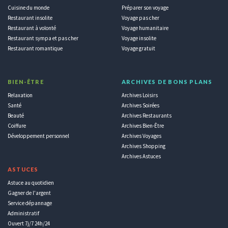
Cuisine du monde
Préparer son voyage
Restaurant insolite
Voyage pas cher
Restaurant à volonté
Voyage humanitaire
Restaurant sympa et pas cher
Voyage insolite
Restaurant romantique
Voyage gratuit
BIEN-ÊTRE
ARCHIVES DE BONS PLANS
Relaxation
Archives Loisirs
Santé
Archives Soirées
Beauté
Archives Restaurants
Coiffure
Archives Bien-Être
Développement personnel
Archives Voyages
Archives Shopping
Archives Astuces
ASTUCES
Astuce au quotidien
Gagner de l'argent
Service dépannage
Administratif
Ouvert 7j/7 24h/24