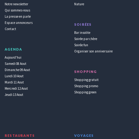
Notre newsletter
Nature
Qui sommes-nous
La presse en parle
Espace annonceurs
SOIRÉES
Contact
Bar insolite
Soirée par chère
Soirée fun
AGENDA
Organiser son anniversaire
Aujourd'hui
Samedi 08 Aout
Dimanche 09 Aout
SHOPPING
Lundi 10 Aout
Shopping gratuit
Mardi 11 Aout
Shopping promo
Mercredi 12 Aout
Shopping green
Jeudi 13 Aout
RESTAURANTS
VOYAGES