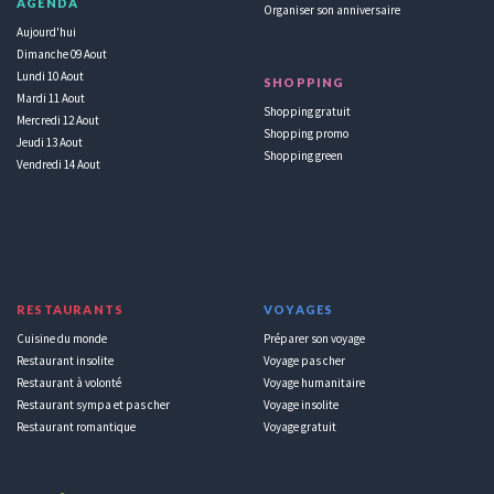
AGENDA
Organiser son anniversaire
Aujourd'hui
Dimanche 09 Aout
Lundi 10 Aout
SHOPPING
Mardi 11 Aout
Shopping gratuit
Mercredi 12 Aout
Shopping promo
Jeudi 13 Aout
Shopping green
Vendredi 14 Aout
RESTAURANTS
VOYAGES
Cuisine du monde
Préparer son voyage
Restaurant insolite
Voyage pas cher
Restaurant à volonté
Voyage humanitaire
Restaurant sympa et pas cher
Voyage insolite
Restaurant romantique
Voyage gratuit