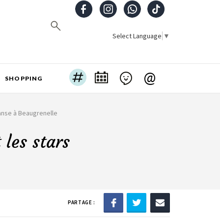
Select Language
▼
@
SHOPPING
danse à Beaugrenelle
 les stars
PARTAGE :