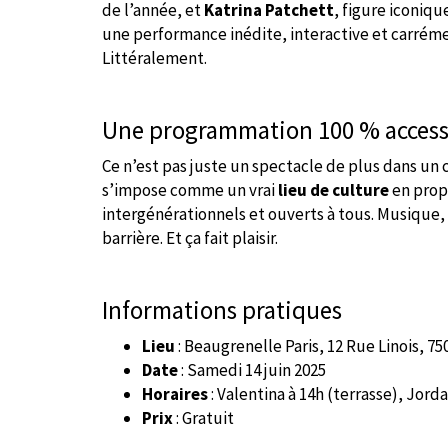
de l’année, et
Katrina Patchett
, figure iconiq
une performance inédite, interactive et carrém
Littéralement.
Une programmation 100 % access
Ce n’est pas juste un spectacle de plus dans un
s’impose comme un vrai
lieu de culture
en prop
intergénérationnels et ouverts à tous. Musique, da
barrière. Et ça fait plaisir.
Informations pratiques
Lieu
: Beaugrenelle Paris, 12 Rue Linois, 75
Date
: Samedi 14 juin 2025
Horaires
: Valentina à 14h (terrasse), Jorda
Prix
: Gratuit