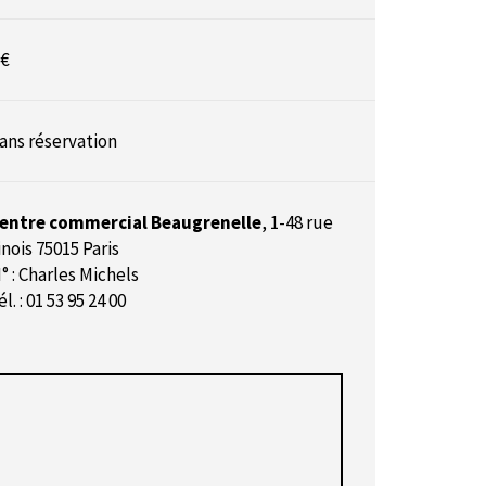
 €
ans réservation
entre commercial Beaugrenelle
,
1-48 rue
inois 75015 Paris
° : Charles Michels
él. : 01 53 95 24 00