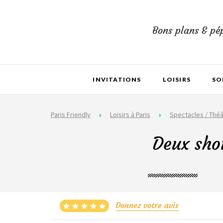
Bons plans & pép
INVITATIONS
LOISIRS
SO
Paris Friendly
Loisirs à Paris
Spectacles / Théâ
Deux show
Donnez votre avis