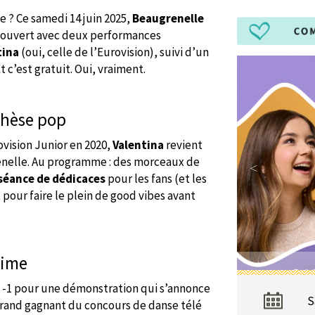
ve ? Ce samedi 14 juin 2025,
Beaugrenelle
l ouvert avec deux performances
tina
(oui, celle de l’Eurovision), suivi d’un
t c’est gratuit. Oui, vraiment.
thèse pop
ovision Junior en 2020,
Valentina
revient
renelle. Au programme : des morceaux de
séance de dédicaces
pour les fans (et les
 pour faire le plein de good vibes avant
time
u -1 pour une démonstration qui s’annonce
S
grand gagnant du concours de danse télé