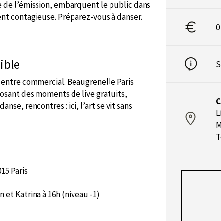
ue de l’émission, embarquent le public dans
ent contagieuse. Préparez-vous à danser.
0
ible
S
 centre commercial. Beaugrenelle Paris
osant des moments de live gratuits,
C
nse, rencontres : ici, l’art se vit sans
L
M
T
015 Paris
n et Katrina à 16h (niveau -1)