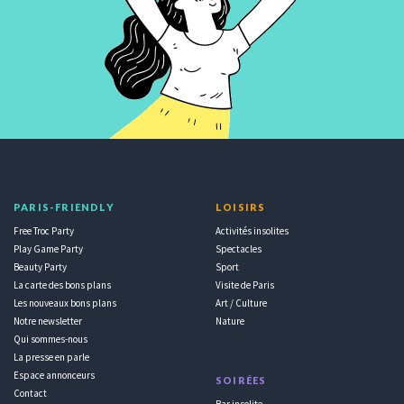
PARIS-FRIENDLY
LOISIRS
Free Troc Party
Activités insolites
Play Game Party
Spectacles
Beauty Party
Sport
La carte des bons plans
Visite de Paris
Les nouveaux bons plans
Art / Culture
Notre newsletter
Nature
Qui sommes-nous
La presse en parle
Espace annonceurs
SOIRÉES
Contact
Bar insolite