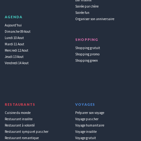
Soirée par chère
Soirée fun
AGENDA
Organiser son anniversaire
Aujourd'hui
Dimanche 09 Aout
Lundi 10 Aout
SHOPPING
Mardi 11 Aout
Shopping gratuit
Mercredi 12 Aout
Shopping promo
Jeudi 13 Aout
Shopping green
Vendredi 14 Aout
RESTAURANTS
VOYAGES
Cuisine du monde
Préparer son voyage
Restaurant insolite
Voyage pas cher
Restaurant à volonté
Voyage humanitaire
Restaurant sympa et pas cher
Voyage insolite
Restaurant romantique
Voyage gratuit