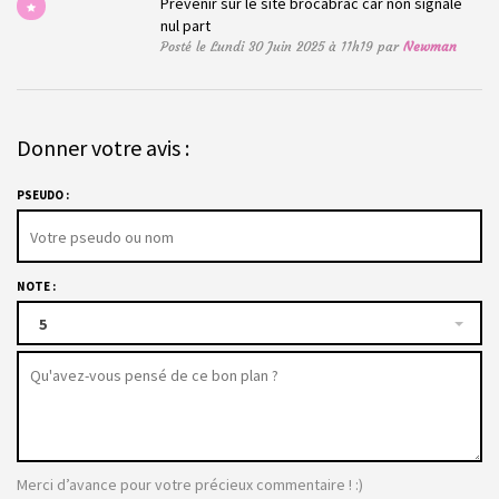
Prévenir sur le site brocabrac car non signalé
nul part
Posté le Lundi 30 Juin 2025 à 11h19 par
Newman
Donner votre avis :
PSEUDO :
NOTE :
5
Merci d’avance pour votre précieux commentaire ! :)