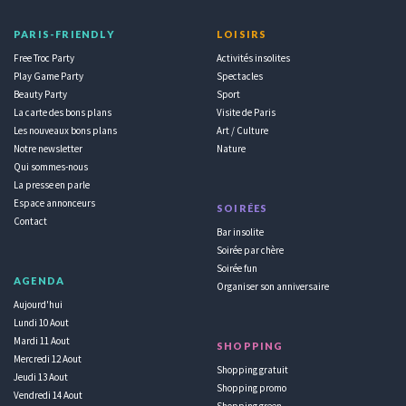
PARIS-FRIENDLY
LOISIRS
Free Troc Party
Activités insolites
Play Game Party
Spectacles
Beauty Party
Sport
La carte des bons plans
Visite de Paris
Les nouveaux bons plans
Art / Culture
Notre newsletter
Nature
Qui sommes-nous
La presse en parle
Espace annonceurs
SOIRÉES
Contact
Bar insolite
Soirée par chère
Soirée fun
AGENDA
Organiser son anniversaire
Aujourd'hui
Lundi 10 Aout
Mardi 11 Aout
SHOPPING
Mercredi 12 Aout
Shopping gratuit
Jeudi 13 Aout
Shopping promo
Vendredi 14 Aout
Shopping green