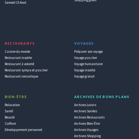
Samedi 15 Aout
RESTAURANTS
VOYAGES
Cuisine du monde
Préparer son voyage
Restaurant insolite
Voyage pas cher
Restaurant à volonté
Voyage humanitaire
Restaurant sympa et pas cher
Voyage insolite
Restaurant romantique
Voyage gratuit
BIEN-ÊTRE
ARCHIVES DE BONS PLANS
Relaxation
Archives Loisirs
Santé
Archives Soirées
Beauté
Archives Restaurants
Coiffure
Archives Bien-Être
Développement personnel
Archives Voyages
Archives Shopping