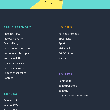
PARIS-FRIENDLY
LOISIRS
Free Troc Party
Activités insolites
Play Game Party
Spectacles
Beauty Party
Sport
La carte des bons plans
Visite de Paris
Les nouveaux bons plans
Art / Culture
Notre newsletter
Nature
Qui sommes-nous
La presse en parle
Espace annonceurs
SOIRÉES
Contact
Bar insolite
Soirée par chère
Soirée fun
AGENDA
Organiser son anniversaire
Aujourd'hui
Vendredi 07 Aout