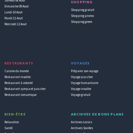
Samedi 08 Aout
SHOPPING
Dimanche 09 Aout
Shopping gratuit
Lundi 10 Aout
Shopping promo
Mardi 11 Aout
Shopping green
Mercredi 12 Aout
RESTAURANTS
VOYAGES
Cuisine du monde
Préparer son voyage
Restaurant insolite
Voyage pas cher
Restaurant à volonté
Voyage humanitaire
Restaurant sympa et pas cher
Voyage insolite
Restaurant romantique
Voyage gratuit
BIEN-ÊTRE
ARCHIVES DE BONS PLANS
Relaxation
Archives Loisirs
Santé
Archives Soirées