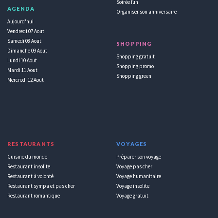
Soirée fun
AGENDA
Organiser son anniversaire
Aujourd'hui
Vendredi 07 Aout
Samedi 08 Aout
SHOPPING
Dimanche 09 Aout
Shopping gratuit
Lundi 10 Aout
Shopping promo
Mardi 11 Aout
Shopping green
Mercredi 12 Aout
RESTAURANTS
VOYAGES
Cuisine du monde
Préparer son voyage
Restaurant insolite
Voyage pas cher
Restaurant à volonté
Voyage humanitaire
Restaurant sympa et pas cher
Voyage insolite
Restaurant romantique
Voyage gratuit