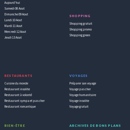
Aujourd'hui
Samedi 08 Aout
Dimanche 09 Aout
SHOPPING
Lundi 10 Aout
Shopping gratuit
Mardi 11 Aout
Shopping promo
Mercredi 12 Aout
Shopping green
Jeudi 13 Aout
RESTAURANTS
VOYAGES
Cuisine du monde
Préparer son voyage
Restaurant insolite
Voyage pas cher
Restaurant à volonté
Voyage humanitaire
Restaurant sympa et pas cher
Voyage insolite
Restaurant romantique
Voyage gratuit
BIEN-ÊTRE
ARCHIVES DE BONS PLANS