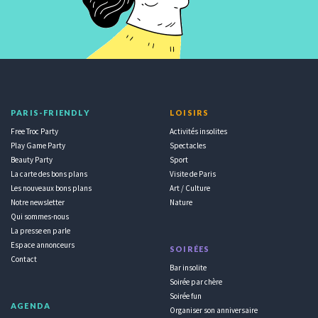
PARIS-FRIENDLY
LOISIRS
Free Troc Party
Activités insolites
Play Game Party
Spectacles
Beauty Party
Sport
La carte des bons plans
Visite de Paris
Les nouveaux bons plans
Art / Culture
Notre newsletter
Nature
Qui sommes-nous
La presse en parle
Espace annonceurs
SOIRÉES
Contact
Bar insolite
Soirée par chère
Soirée fun
AGENDA
Organiser son anniversaire