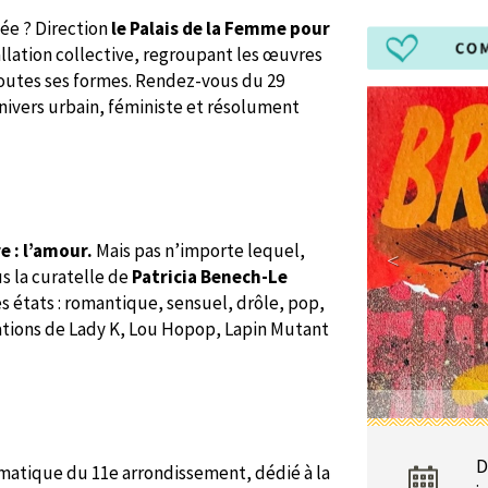
gée ? Direction
le Palais de la Femme pour
tallation collective, regroupant les œuvres
 toutes ses formes. Rendez-vous du 29
univers urbain, féministe et résolument
e : l’amour.
Mais pas n’importe lequel,
us la curatelle de
Patricia Benech-Le
s états : romantique, sensuel, drôle, pop,
ations de Lady K, Lou Hopop, Lapin Mutant
D
matique du 11e arrondissement, dédié à la