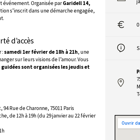
j
cet événement. Organisée par
Garidell 14,
ition s’inscrit dans une démarche engagée,
t.
0
rté d’accès
S
 :
samedi 1er février de 18h à 21h
, une
hanger sur leurs visions de l’amour. Vous
s guidées sont organisées les jeudis et
P
7
M
T
, 94 Rue de Charonne, 75011 Paris
, de 12h à 19h (du 29 janvier au 22 février
1h