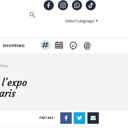
Select Language
▼
@
SHOPPING
 Paris
 l’expo
aris
PARTAGE :