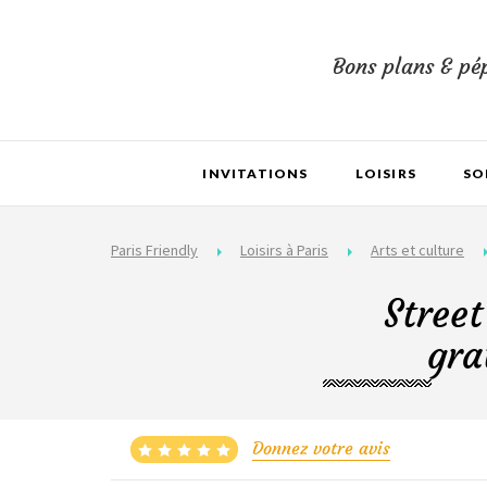
Bons plans & pép
INVITATIONS
LOISIRS
SO
Paris Friendly
Loisirs à Paris
Arts et culture
Street
gra
Donnez votre avis