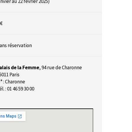
anvier au 22 février 2025)
 €
ans réservation
alais de la Femme
,
94 rue de Charonne
5011 Paris
° : Charonne
él. : 01 46 59 30 00