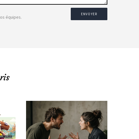
ENVOYER
nos équipes.
ris