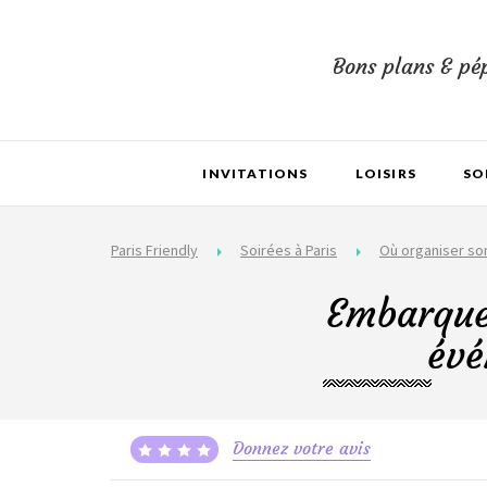
Bons plans & pép
INVITATIONS
LOISIRS
SO
Paris Friendly
Soirées à Paris
Où organiser so
Embarque
évé
Donnez votre avis