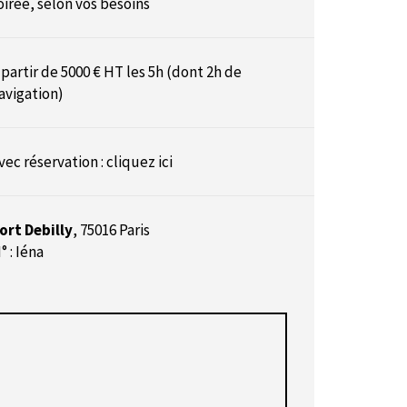
oirée, selon vos besoins
 partir de 5000 € HT les 5h (dont 2h de
avigation)
vec réservation :
cliquez ici
ort Debilly
,
75016 Paris
° : Iéna