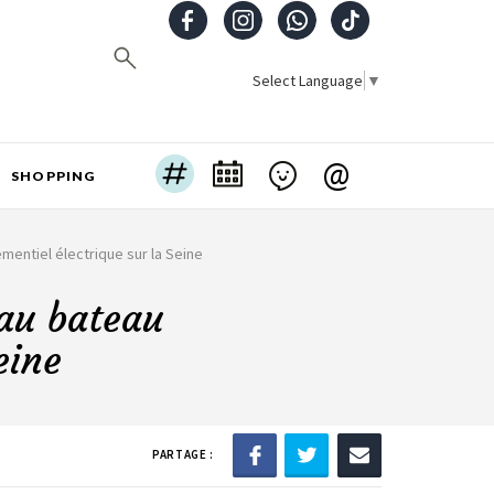
Select Language
▼
@
SHOPPING
entiel électrique sur la Seine
au bateau
eine
PARTAGE :