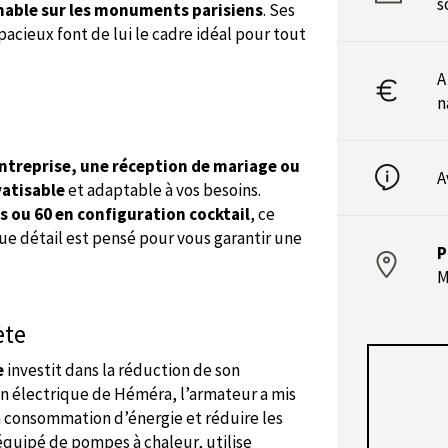
s
nable sur les monuments parisiens
. Ses
pacieux font de lui le cadre idéal pour tout
A
n
ntreprise, une réception de mariage ou
A
atisable
et adaptable à vos besoins.
s ou 60 en configuration cocktail
, ce
ue détail est pensé pour vous garantir une
P
M
ète
e
investit dans la réduction de son
on électrique de Héméra, l’armateur a mis
a consommation d’énergie et réduire les
équipé de pompes à chaleur, utilise