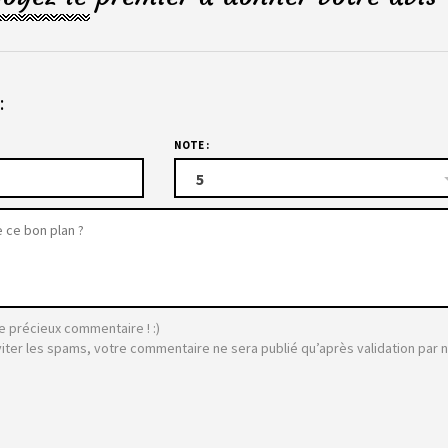
:
NOTE :
5
e précieux commentaire ! :)
viter les spams, votre commentaire ne sera publié qu’après validation par 