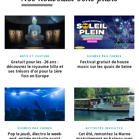
ARTS ET CULTURE
SOIRÉES PAS CHÈRES
Gratuit pour les -26 ans :
Festival gratuit de house
découvrez le royaume Silla et
music sur les quais de Seine
ses trésors d'or pour la 1ère
fois en Europe
SOIRÉES PAS CHÈRES
ACTIVITÉS INSOLITES
Pop le jeudi, électro le week-
Cet été, remontez la Marne
end, entrée gratuite avant
gratuitement en bateau avec