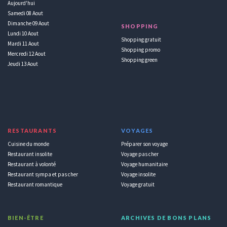
Aujourd'hui
Samedi 08 Aout
Dimanche 09 Aout
SHOPPING
Lundi 10 Aout
Shopping gratuit
Mardi 11 Aout
Shopping promo
Mercredi 12 Aout
Shopping green
Jeudi 13 Aout
RESTAURANTS
VOYAGES
Cuisine du monde
Préparer son voyage
Restaurant insolite
Voyage pas cher
Restaurant à volonté
Voyage humanitaire
Restaurant sympa et pas cher
Voyage insolite
Restaurant romantique
Voyage gratuit
BIEN-ÊTRE
ARCHIVES DE BONS PLANS