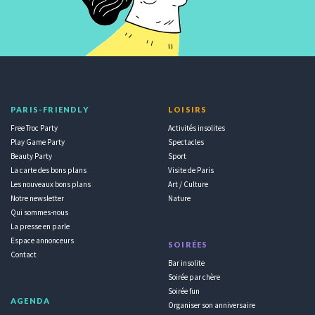
PARIS-FRIENDLY
LOISIRS
Free Troc Party
Activités insolites
Play Game Party
Spectacles
Beauty Party
Sport
La carte des bons plans
Visite de Paris
Les nouveaux bons plans
Art / Culture
Notre newsletter
Nature
Qui sommes-nous
La presse en parle
Espace annonceurs
SOIRÉES
Contact
Bar insolite
Soirée par chère
Soirée fun
AGENDA
Organiser son anniversaire