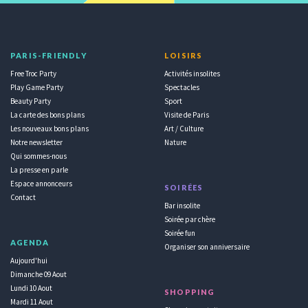
PARIS-FRIENDLY
LOISIRS
Free Troc Party
Activités insolites
Play Game Party
Spectacles
Beauty Party
Sport
La carte des bons plans
Visite de Paris
Les nouveaux bons plans
Art / Culture
Notre newsletter
Nature
Qui sommes-nous
La presse en parle
Espace annonceurs
SOIRÉES
Contact
Bar insolite
Soirée par chère
Soirée fun
AGENDA
Organiser son anniversaire
Aujourd'hui
Dimanche 09 Aout
Lundi 10 Aout
SHOPPING
Mardi 11 Aout