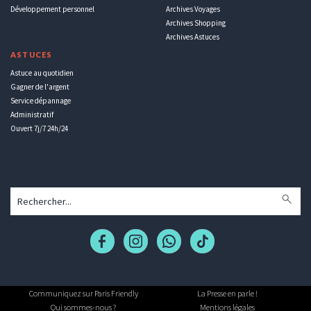
Développement personnel
Archives Voyages
Archives Shopping
Archives Astuces
ASTUCES
Astuce au quotidien
Gagner de l'argent
Service dépannage
Administratif
Ouvert 7j/7 24h/24
Communiquez sur Paris Friendly
La Presse en parle !
Qui sommes-nous ?
Mentions légales