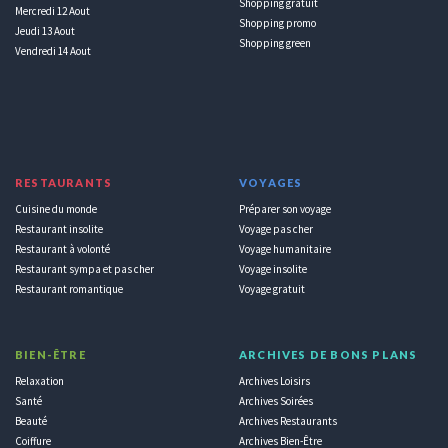
Shopping gratuit
Mercredi 12 Aout
Shopping promo
Jeudi 13 Aout
Shopping green
Vendredi 14 Aout
RESTAURANTS
VOYAGES
Cuisine du monde
Préparer son voyage
Restaurant insolite
Voyage pas cher
Restaurant à volonté
Voyage humanitaire
Restaurant sympa et pas cher
Voyage insolite
Restaurant romantique
Voyage gratuit
BIEN-ÊTRE
ARCHIVES DE BONS PLANS
Relaxation
Archives Loisirs
Santé
Archives Soirées
Beauté
Archives Restaurants
Coiffure
Archives Bien-Être