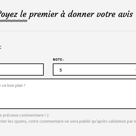
Soyez le premier à donner votre avis 
:
NOTE :
5
e précieux commentaire ! :)
viter les spams, votre commentaire ne sera publié qu’après validation par 