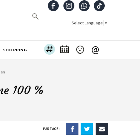
Select Language
▼
@
SHOPPING
gan
nne 100 %
PARTAGE :