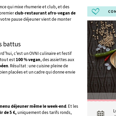
nce qui mixe rhumerie et club, et des
 premier
club-restaurant afro-vegan de
e votre pause déjeuner vient de monter
s battus
d’hui, c’est un OVNI culinaire et festif
 tout est
100 % vegan
, des assiettes aux
béen
. Résultat : une cuisine pleine de
 bien placées et un cadre qui donne envie
menu déjeuner même le week-end
. Et les
L
ir de 5 €,
uniquement des tarifs ronds,