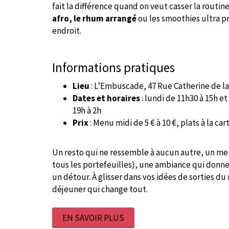
fait la différence quand on veut casser la routine
afro, le rhum arrangé
ou les smoothies ultra p
endroit.
Informations pratiques
Lieu
: L’Embuscade, 47 Rue Catherine de la
Dates et horaires
: lundi de 11h30 à 15h e
19h à 2h
Prix
: Menu midi de 5 € à 10 €, plats à la car
Un resto qui ne ressemble à aucun autre, un men
tous les portefeuilles), une ambiance qui donne
un détour. À glisser dans vos idées de sorties du
déjeuner qui change tout.
EN SAVOIR PLUS