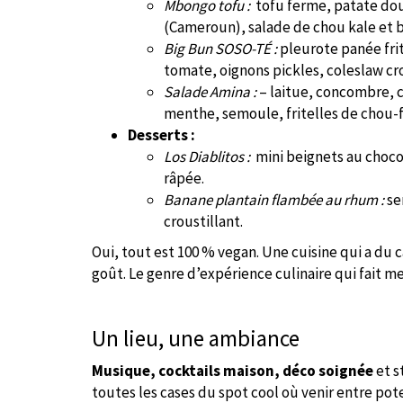
Mbongo tofu
:
tofu ferme, patate do
(Cameroun), salade de chou kale et b
Big Bun SOSO-TÉ
:
pleurote panée frit
tomate, oignons pickles, coleslaw cro
Salade Amina
:
– laitue, concombre, 
menthe, semoule, fritelles de chou-fl
Desserts :
Los Diablitos
:
mini beignets au chocol
râpée.
Banane plantain flambée au rhum
:
se
croustillant.
Oui, tout est 100 % vegan. Une cuisine qui a du c
goût. Le genre d’expérience culinaire qui fait men
Un lieu, une ambiance
Musique, cocktails maison, déco soignée
et s
toutes les cases du spot cool où venir entre po