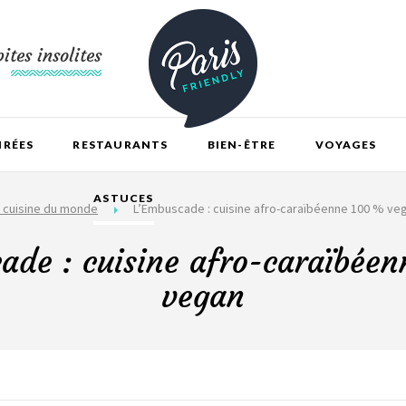
ites insolites
IRÉES
RESTAURANTS
BIEN-ÊTRE
VOYAGES
ASTUCES
 cuisine du monde
L’Embuscade : cuisine afro-caraïbéenne 100 % ve
ade : cuisine afro-caraïbée
vegan