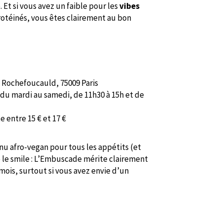
. Et si vous avez un faible pour les
vibes
rotéinés, vous êtes clairement au bon
 Rochefoucauld, 75009 Paris
t du mardi au samedi, de 11h30 à 15h et de
te entre 15 € et 17 €
u afro-vegan pour tous les appétits (et
 le smile : L’Embuscade mérite clairement
 mois, surtout si vous avez envie d’un