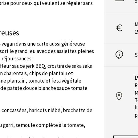
d
prise pour ceux qui veulent se régaler sans
M
reuses
1
ro-vegan dans une carte aussi généreuse
sort le grand jeu avec des assiettes pleines
S
 réjouissances :
fleur sauce jerk BBQ, crostini de saka saka
n charentais, chips de plantain et
L
ne plantain, tomate et feta végétale
R
u de patate douce blanche sauce tomate
M
T
h
s concassées, haricots niébé, brochette de
p
u garri, semoule complète à la tomate,