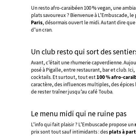
Un resto afro-caraïbéen 100 % vegan, une ambia
plats savoureux ? Bienvenue à L’Embuscade, le
Paris
, désormais ouvert le midi. Autant dire qu
d’un cran.
Un club resto qui sort des sentier
Avant, c’était une rhumerie capverdienne. Aujour
posé à Pigalle, entre restaurant, bar et club. Ici,
cocktails. Et surtout, tout est
100 % afro-caraï
caractère, des influences multiples, des épices
de rester traîner jusqu’au café Touba.
Le menu midi qui ne ruine pas
L’info qui fait plaisir ? L’Embuscade propose un
prix sont tout sauf intimidants : des
plats à part