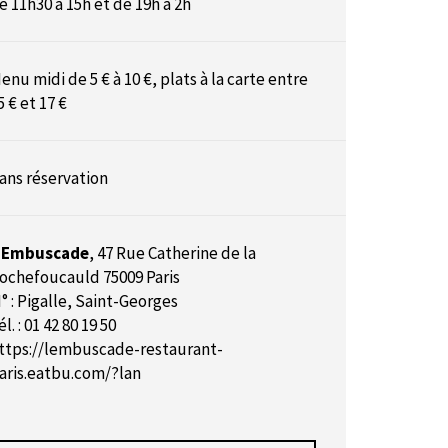
e 11h30 à 15h et de 19h à 2h
enu midi de 5 € à 10 €, plats à la carte entre
5 € et 17 €
ans réservation
’Embuscade
,
47 Rue Catherine de la
ochefoucauld 75009 Paris
° : Pigalle, Saint-Georges
él. : 01 42 80 19 50
ttps://lembuscade-restaurant-
aris.eatbu.com/?lan