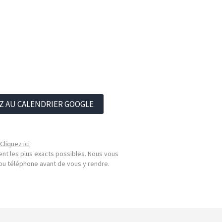
Z AU CALENDRIER GOOGLE
Cliquez ici
nt les plus exacts possibles. Nous vous
l ou téléphone avant de vous y rendre.