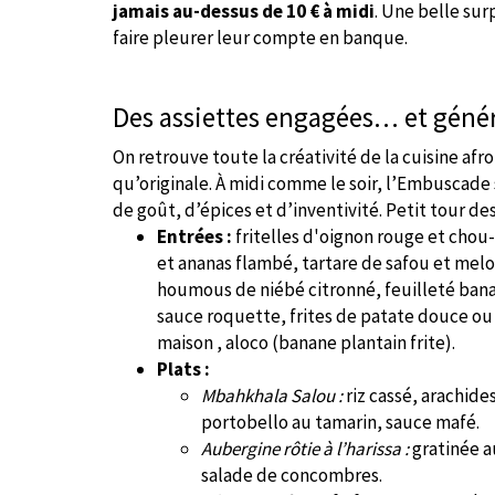
jamais au-dessus de 10 € à midi
. Une belle sur
faire pleurer leur compte en banque.
Des assiettes engagées… et géné
On retrouve toute la créativité de la cuisine af
qu’originale. À midi comme le soir, l’Embuscade 
de goût, d’épices et d’inventivité. Petit tour des
Entrées :
fritelles d'oignon rouge et chou-
et ananas flambé, tartare de safou et melo
houmous de niébé citronné, feuilleté bana
sauce roquette, frites de patate douce o
maison , aloco (banane plantain frite).
Plats :
Mbahkhala Salou :
riz cassé, arachide
portobello au tamarin, sauce mafé.
Aubergine rôtie à l’harissa
:
gratinée a
salade de concombres.