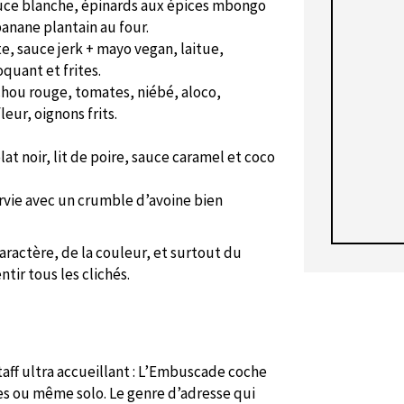
uce blanche, épinards aux épices mbongo
anane plantain au four.
e, sauce jerk + mayo vegan, laitue,
quant et frites.
chou rouge, tomates, niébé, aloco,
eur, oignons frits.
at noir, lit de poire, sauce caramel et coco
rvie avec un crumble d’avoine bien
aractère, de la couleur, et surtout du
tir tous les clichés.
taff ultra accueillant : L’Embuscade coche
tes ou même solo. Le genre d’adresse qui