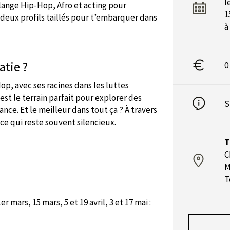
l
lange Hip-Hop, Afro et acting pour
1
deux profils taillés pour t’embarquer dans
à
atie ?
0
Hop, avec ses racines dans les luttes
est le terrain parfait pour explorer des
S
ce. Et le meilleur dans tout ça ? À travers
e qui reste souvent silencieux.
T
C
M
T
 1er mars, 15 mars, 5 et 19 avril, 3 et 17 mai :