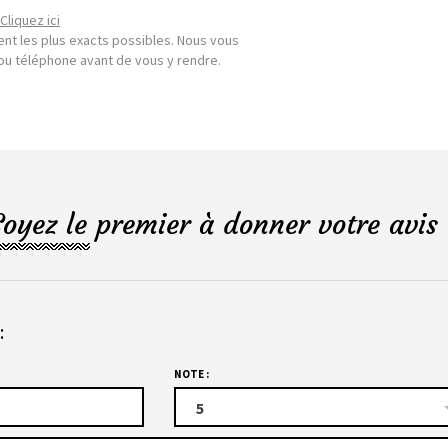
Cliquez ici
nt les plus exacts possibles. Nous vous
l ou téléphone avant de vous y rendre.
Soyez le premier à donner votre avis 
:
NOTE :
5