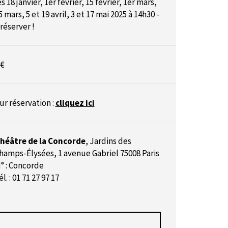
es 18 janvier, 1er février, 15 février, 1er mars,
5 mars, 5 et 19 avril, 3 et 17 mai 2025 à 14h30 -
 réserver !
 €
ur réservation :
cliquez ici
héâtre de la Concorde
,
Jardins des
hamps-Élysées, 1 avenue Gabriel 75008 Paris
° : Concorde
él. : 01 71 27 97 17