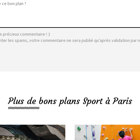
e précieux commentaire ! :)
viter les spams, votre commentaire ne sera publié qu’après validation par 
Plus de bons plans Sport à Paris