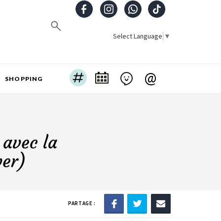
Select Language
▼
@
SHOPPING
 avec la
ver)
PARTAGE :