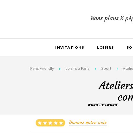
Bons plans & pép
INVITATIONS
LOISIRS
SO
Paris Friendly
Loisirs à Paris
Sport
Ateli
Atelier
com
Donnez votre avis