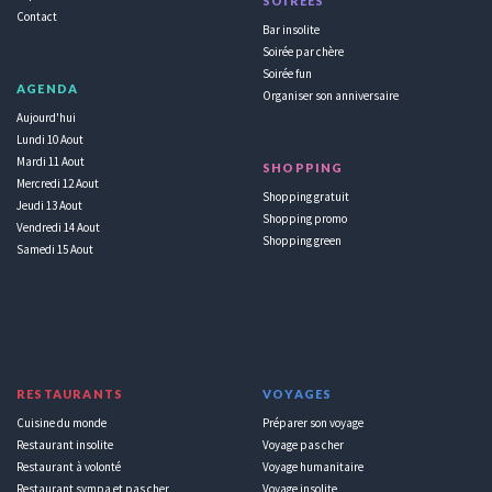
SOIRÉES
Contact
Bar insolite
Soirée par chère
Soirée fun
AGENDA
Organiser son anniversaire
Aujourd'hui
Lundi 10 Aout
Mardi 11 Aout
SHOPPING
Mercredi 12 Aout
Shopping gratuit
Jeudi 13 Aout
Shopping promo
Vendredi 14 Aout
Shopping green
Samedi 15 Aout
RESTAURANTS
VOYAGES
Cuisine du monde
Préparer son voyage
Restaurant insolite
Voyage pas cher
Restaurant à volonté
Voyage humanitaire
Restaurant sympa et pas cher
Voyage insolite