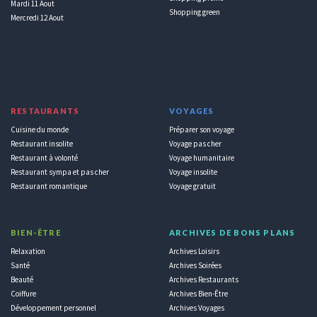
Mardi 11 Aout
Shopping green
Mercredi 12 Aout
RESTAURANTS
VOYAGES
Cuisine du monde
Préparer son voyage
Restaurant insolite
Voyage pas cher
Restaurant à volonté
Voyage humanitaire
Restaurant sympa et pas cher
Voyage insolite
Restaurant romantique
Voyage gratuit
BIEN-ÊTRE
ARCHIVES DE BONS PLANS
Relaxation
Archives Loisirs
Santé
Archives Soirées
Beauté
Archives Restaurants
Coiffure
Archives Bien-Être
Développement personnel
Archives Voyages