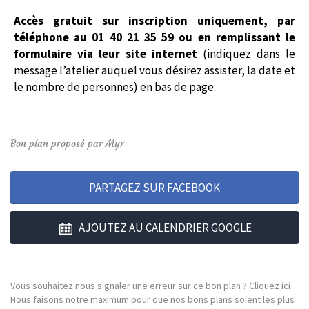
Accès gratuit sur inscription uniquement,
par
téléphone au 01 40 21 35 59 ou
en remplissant le
formulaire via
leur site internet
(indiquez dans le
message l’atelier auquel vous désirez assister, la date et
le nombre de personnes) en bas de page.
Bon plan proposé par Myr
PARTAGEZ SUR FACEBOOK
AJOUTEZ AU CALENDRIER GOOGLE
Vous souhaitez nous signaler une erreur sur ce bon plan ?
Cliquez ici
Nous faisons notre maximum pour que nos bons plans soient les plus