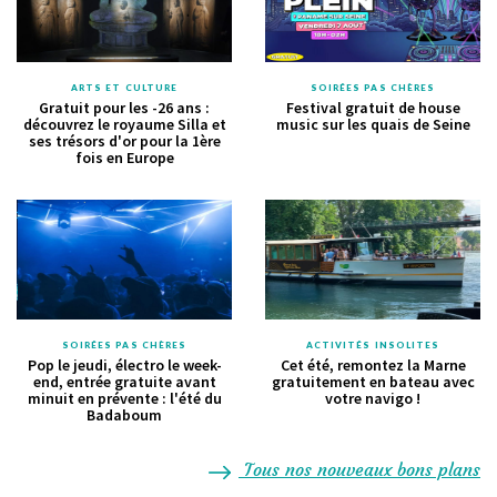
ARTS ET CULTURE
SOIRÉES PAS CHÈRES
Gratuit pour les -26 ans :
Festival gratuit de house
découvrez le royaume Silla et
music sur les quais de Seine
ses trésors d'or pour la 1ère
fois en Europe
SOIRÉES PAS CHÈRES
ACTIVITÉS INSOLITES
Pop le jeudi, électro le week-
Cet été, remontez la Marne
end, entrée gratuite avant
gratuitement en bateau avec
minuit en prévente : l'été du
votre navigo !
Badaboum
Tous nos nouveaux bons plans