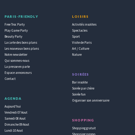
PARIS-FRIENDLY
LOISIRS
Free Troc Party
Activités insolites
Play Game Party
Spectacles
Beauty Party
Sport
La carte des bons plans
Visite de Paris
Les nouveaux bons plans
Art / Culture
Notre newsletter
Nature
Qui sommes-nous
La presse en parle
Espace annonceurs
SOIRÉES
Contact
Bar insolite
Soirée par chère
Soirée fun
AGENDA
Organiser son anniversaire
Aujourd'hui
Vendredi 07 Aout
Samedi 08 Aout
SHOPPING
Dimanche 09 Aout
Shopping gratuit
Lundi 10 Aout
Shopping promo