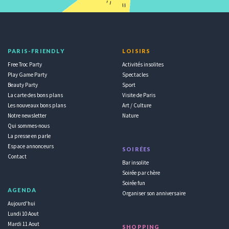
PARIS-FRIENDLY
LOISIRS
Free Troc Party
Activités insolites
Play Game Party
Spectacles
Beauty Party
Sport
La carte des bons plans
Visite de Paris
Les nouveaux bons plans
Art / Culture
Notre newsletter
Nature
Qui sommes-nous
La presse en parle
Espace annonceurs
SOIRÉES
Contact
Bar insolite
Soirée par chère
Soirée fun
AGENDA
Organiser son anniversaire
Aujourd'hui
Lundi 10 Aout
Mardi 11 Aout
SHOPPING