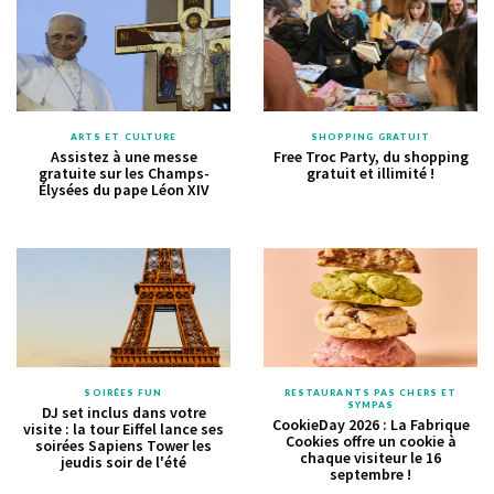
ARTS ET CULTURE
SHOPPING GRATUIT
Assistez à une messe
Free Troc Party, du shopping
gratuite sur les Champs-
gratuit et illimité !
Élysées du pape Léon XIV
SOIRÉES FUN
RESTAURANTS PAS CHERS ET
SYMPAS
DJ set inclus dans votre
CookieDay 2026 : La Fabrique
visite : la tour Eiffel lance ses
Cookies offre un cookie à
soirées Sapiens Tower les
chaque visiteur le 16
jeudis soir de l'été
septembre !