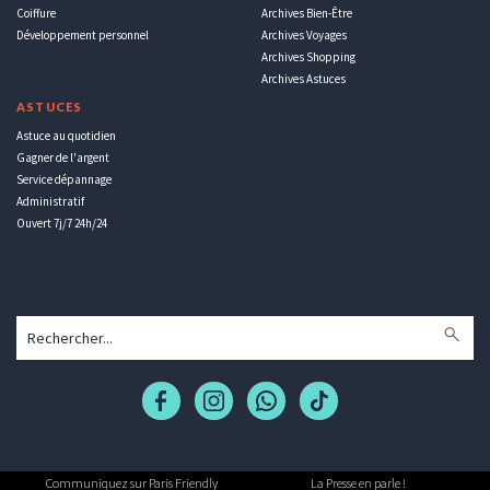
Coiffure
Archives Bien-Être
Développement personnel
Archives Voyages
Archives Shopping
Archives Astuces
ASTUCES
Astuce au quotidien
Gagner de l'argent
Service dépannage
Administratif
Ouvert 7j/7 24h/24
Communiquez sur Paris Friendly
La Presse en parle !