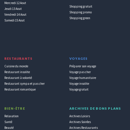
Mercredi 12 Aout
Shopping gratuit
Jeudi 13 Aout
Shopping promo
Vendredi 14 Aout
Shopping green
Samedi 15 Aout
RESTAURANTS
VOYAGES
Cuisine du monde
Préparer son voyage
Restaurant insolite
Voyage pas cher
Restaurant à volonté
Voyage humanitaire
Restaurant sympa et pas cher
Voyage insolite
Restaurant romantique
Voyage gratuit
BIEN-ÊTRE
ARCHIVES DE BONS PLANS
Relaxation
Archives Loisirs
Santé
Archives Soirées
Beauté
Archives Restaurants