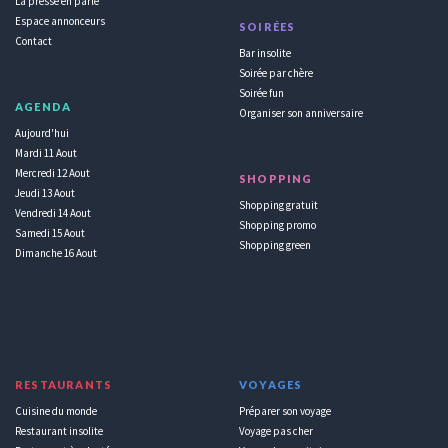
La presse en parle
Espace annonceurs
SOIRÉES
Contact
Bar insolite
Soirée par chère
Soirée fun
AGENDA
Organiser son anniversaire
Aujourd'hui
Mardi 11 Aout
Mercredi 12 Aout
SHOPPING
Jeudi 13 Aout
Shopping gratuit
Vendredi 14 Aout
Shopping promo
Samedi 15 Aout
Shopping green
Dimanche 16 Aout
RESTAURANTS
VOYAGES
Cuisine du monde
Préparer son voyage
Restaurant insolite
Voyage pas cher