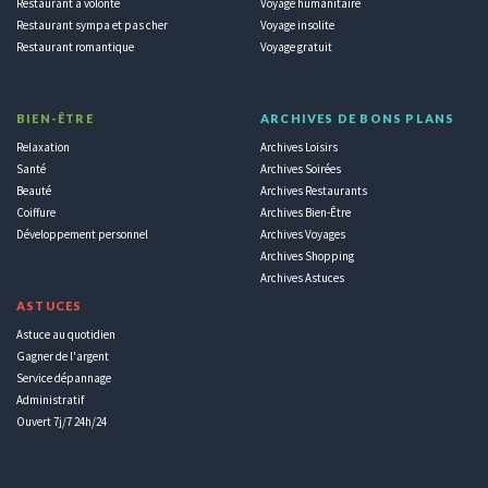
Restaurant à volonté
Voyage humanitaire
Restaurant sympa et pas cher
Voyage insolite
Restaurant romantique
Voyage gratuit
BIEN-ÊTRE
ARCHIVES DE BONS PLANS
Relaxation
Archives Loisirs
Santé
Archives Soirées
Beauté
Archives Restaurants
Coiffure
Archives Bien-Être
Développement personnel
Archives Voyages
Archives Shopping
Archives Astuces
ASTUCES
Astuce au quotidien
Gagner de l'argent
Service dépannage
Administratif
Ouvert 7j/7 24h/24