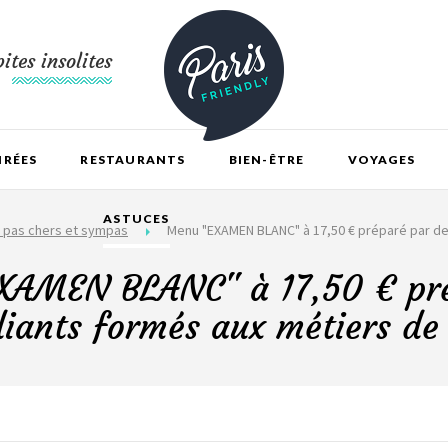
ites insolites
IRÉES
RESTAURANTS
BIEN-ÊTRE
VOYAGES
ASTUCES
 pas chers et sympas
Menu "EXAMEN BLANC" à 17,50 € préparé par des
XAMEN BLANC" à 17,50 € pré
iants formés aux métiers de 