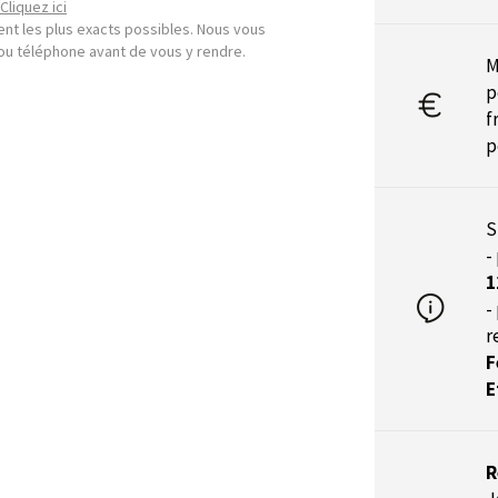
Cliquez ici
nt les plus exacts possibles. Nous vous
l ou téléphone avant de vous y rendre.
M
p
f
p
S
-
1
-
r
F
E
R