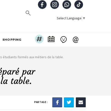
Select Language
▼
@
SHOPPING
 étudiants formés aux métiers de la table.
paré par
la table.
PARTAGE :