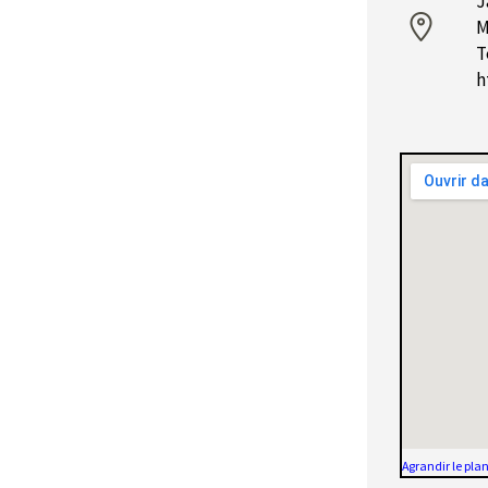
J
M
T
h
Agrandir le pla