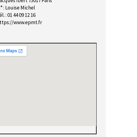
acques Ibert 75017 Paris
° : Louise Michel
él. : 01 44 09 12 16
ttps://www.epmt.fr
n