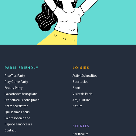
PARIS-FRIENDLY
LOISIRS
Free Troc Party
Activités insolites
Play Game Party
Spectacles
Beauty Party
Sport
La carte des bons plans
Visite de Paris
Les nouveaux bons plans
Art / Culture
Notre newsletter
Nature
Qui sommes-nous
La presse en parle
Espace annonceurs
SOIRÉES
Contact
Bar insolite