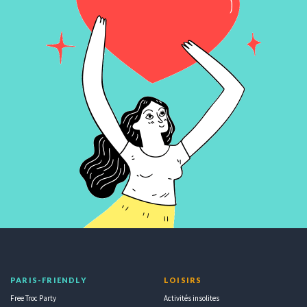
PARIS-FRIENDLY
LOISIRS
Free Troc Party
Activités insolites