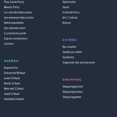
Play Game Party
Spectacles
Beauty Party
Sport
La carte des bons plans
Visite de Paris
Les nouveaux bons plans
Art / Culture
Notre newsletter
Nature
Qui sommes-nous
La presse en parle
Espace annonceurs
SOIRÉES
Contact
Bar insolite
Soirée par chère
Soirée fun
AGENDA
Organiser son anniversaire
Aujourd'hui
Dimanche 09 Aout
Lundi 10 Aout
SHOPPING
Mardi 11 Aout
Shopping gratuit
Mercredi 12 Aout
Shopping promo
Jeudi 13 Aout
Shopping green
Vendredi 14 Aout