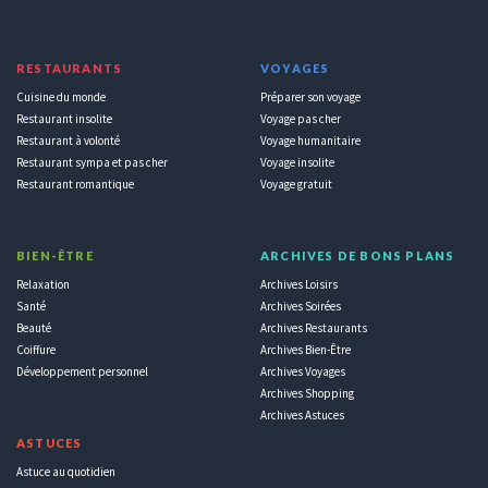
RESTAURANTS
VOYAGES
Cuisine du monde
Préparer son voyage
Restaurant insolite
Voyage pas cher
Restaurant à volonté
Voyage humanitaire
Restaurant sympa et pas cher
Voyage insolite
Restaurant romantique
Voyage gratuit
BIEN-ÊTRE
ARCHIVES DE BONS PLANS
Relaxation
Archives Loisirs
Santé
Archives Soirées
Beauté
Archives Restaurants
Coiffure
Archives Bien-Être
Développement personnel
Archives Voyages
Archives Shopping
Archives Astuces
ASTUCES
Astuce au quotidien