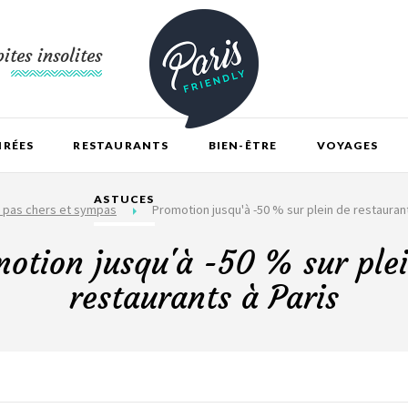
ites insolites
IRÉES
RESTAURANTS
BIEN-ÊTRE
VOYAGES
ASTUCES
 pas chers et sympas
Promotion jusqu'à -50 % sur plein de restaurant
otion jusqu'à -50 % sur ple
restaurants à Paris