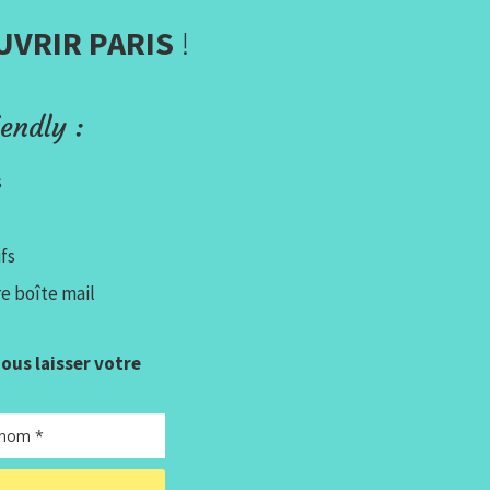
UVRIR PARIS
!
endly :
s
fs
e boîte mail
 nous laisser votre