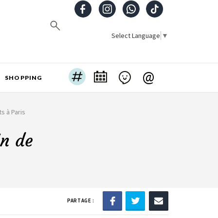
Select Language
▼
@
SHOPPING
s à Paris
in de
PARTAGE :