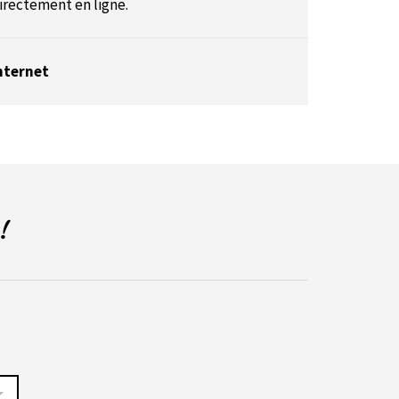
irectement en ligne.
nternet
!