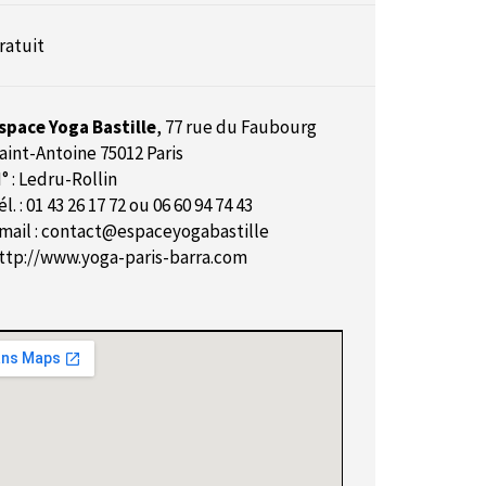
ratuit
space Yoga Bastille
,
77 rue du Faubourg
aint-Antoine 75012 Paris
° : Ledru-Rollin
él. : 01 43 26 17 72 ou 06 60 94 74 43
mail : contact@espaceyogabastille
ttp://www.yoga-paris-barra.com