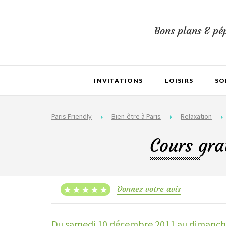
Bons plans & pép
INVITATIONS
LOISIRS
SO
Paris Friendly
Bien-être à Paris
Relaxation
Cours gra
Donnez votre avis
Du samedi 10 décembre 2011
au dimanch