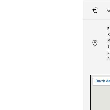
G
E
S
M
T
E
h