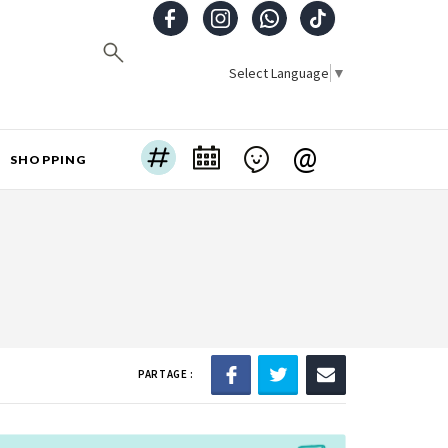
Select Language
▼
@
SHOPPING
PARTAGE :