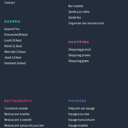
Contact
Bar insolite
Soirée par chère
Soirée fun
AGENDA
Organiser son anniversaire
Aujourd'hui
Dimanche 09 Aout
Lundi 10 Aout
SHOPPING
Mardi 11 Aout
Shopping gratuit
Mercredi 12 Aout
Shopping promo
Jeudi 13 Aout
Shopping green
Vendredi 14 Aout
RESTAURANTS
VOYAGES
Cuisine du monde
Préparer son voyage
Restaurant insolite
Voyage pas cher
Restaurant à volonté
Voyage humanitaire
Restaurant sympa et pas cher
Voyage insolite