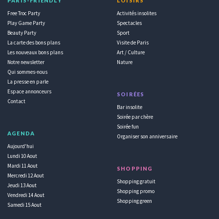
PARIS-FRIENDLY
LOISIRS
Free Troc Party
Activités insolites
Play Game Party
Spectacles
Beauty Party
Sport
La carte des bons plans
Visite de Paris
Les nouveaux bons plans
Art / Culture
Notre newsletter
Nature
Qui sommes-nous
La presse en parle
Espace annonceurs
SOIRÉES
Contact
Bar insolite
Soirée par chère
Soirée fun
AGENDA
Organiser son anniversaire
Aujourd'hui
Lundi 10 Aout
Mardi 11 Aout
SHOPPING
Mercredi 12 Aout
Shopping gratuit
Jeudi 13 Aout
Shopping promo
Vendredi 14 Aout
Shopping green
Samedi 15 Aout