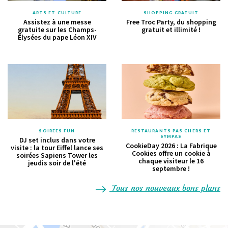
ARTS ET CULTURE
SHOPPING GRATUIT
Assistez à une messe
Free Troc Party, du shopping
gratuite sur les Champs-
gratuit et illimité !
Élysées du pape Léon XIV
SOIRÉES FUN
RESTAURANTS PAS CHERS ET
SYMPAS
DJ set inclus dans votre
CookieDay 2026 : La Fabrique
visite : la tour Eiffel lance ses
Cookies offre un cookie à
soirées Sapiens Tower les
chaque visiteur le 16
jeudis soir de l'été
septembre !
Tous nos nouveaux bons plans