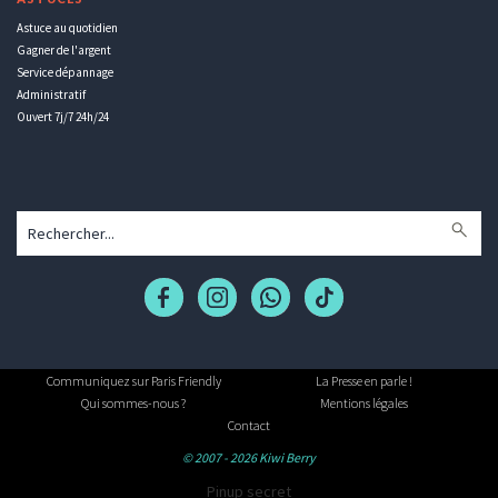
Astuce au quotidien
Gagner de l'argent
Service dépannage
Administratif
Ouvert 7j/7 24h/24
Communiquez sur Paris Friendly
La Presse en parle !
Qui sommes-nous ?
Mentions légales
Contact
© 2007 - 2026 Kiwi Berry
Pinup secret