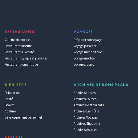
RESTAURANTS
VOYAGES
Cuisine du monde
Préparer son voyage
Restaurant insolite
Voyage pas cher
Restaurant à volonté
Voyage humanitaire
Restaurant sympa et pas cher
Voyage insolite
Restaurant romantique
Voyage gratuit
BIEN-ÊTRE
ARCHIVES DE BONS PLANS
Relaxation
Archives Loisirs
Santé
Archives Soirées
Beauté
Archives Restaurants
Coiffure
Archives Bien-Être
Développement personnel
Archives Voyages
Archives Shopping
Archives Astuces
ASTUCES