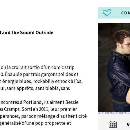
ord and the Sound Outside
on la croirait sortie d’un comic strip
50. Épaulée par trois garçons solides et
énergie blues, rockabilly et rock à l’os,
ui, sans apprêts, sans blabla, sans
rencontrés à Portland, ils aiment Bessie
es Cramps. Sorti en 2011, leur premier
spérances, par son mélange d’authenticité
t généralisé d’une pop proprette et
V