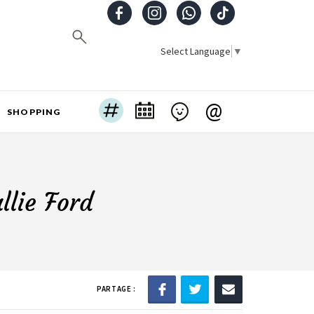
Select Language
▼
@
SHOPPING
llie Ford
PARTAGE :