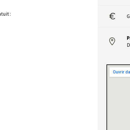
tuit :
G
P
D