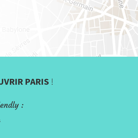
UVRIR PARIS
!
endly :
s