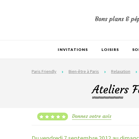
Bons plans & pép
INVITATIONS
LOISIRS
SO
Paris Friendly
Bien-être à Paris
Relaxation
Ateliers 
Donnez votre avis
Du vendredi 7 septembre 2012
au dimanch