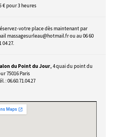
5 € pour 3 heures
éservez-votre place dès maintenant par
ail
massagesurleau@hotmail.fr
ou au 06 60
1 04 27.
alon du Point du Jour
,
4 quai du point du
our 75016 Paris
él. : 06.60.71.04.27