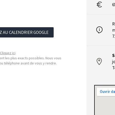
6
R
m
Z AU CALENDRIER GOOGLE
7
Cliquez ici
S
nt les plus exacts possibles. Nous vous
j
l ou téléphone avant de vous y rendre.
T