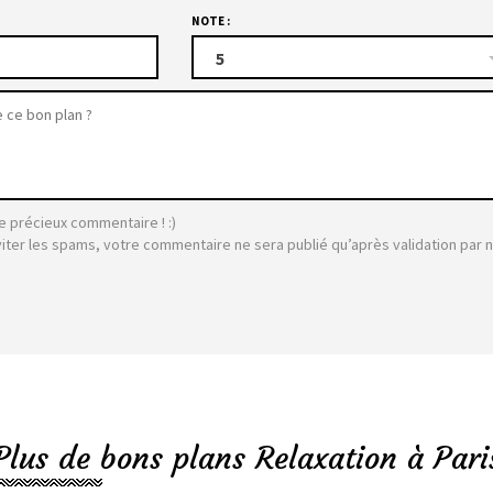
NOTE :
5
e précieux commentaire ! :)
viter les spams, votre commentaire ne sera publié qu’après validation par 
Plus de bons plans Relaxation à Pari