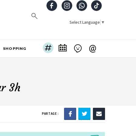
Select Language
▼
@
SHOPPING
ur 3h
PARTAGE :