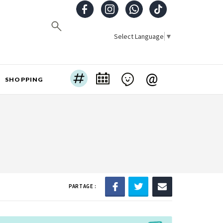
Select Language
▼
@
SHOPPING
PARTAGE :