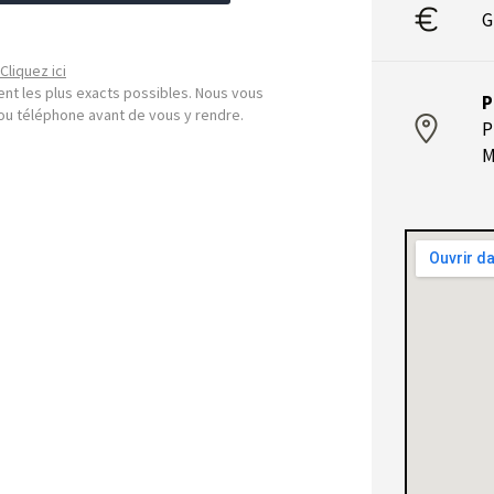
G
Cliquez ici
nt les plus exacts possibles. Nous vous
P
l ou téléphone avant de vous y rendre.
P
M