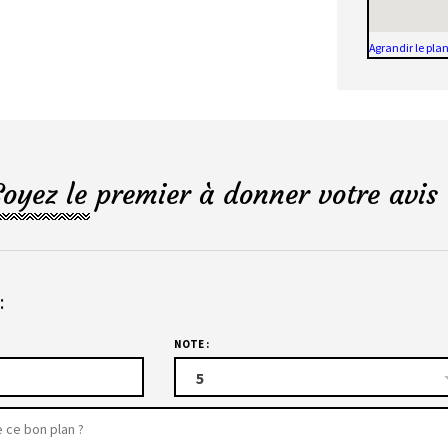
Agrandir le pla
Soyez le premier à donner votre avis 
:
NOTE :
5