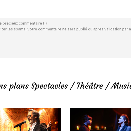
e précieux commentaire ! :)
viter les spams, votre commentaire ne sera publié qu’après validation par 
ns plans Spectacles / Théâtre / Musi