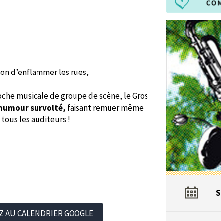
ion d’enflammer les rues,
oche musicale de groupe de scène, le Gros
 humour survolté,
faisant remuer même
 tous les auditeurs !
S
Z AU CALENDRIER GOOGLE