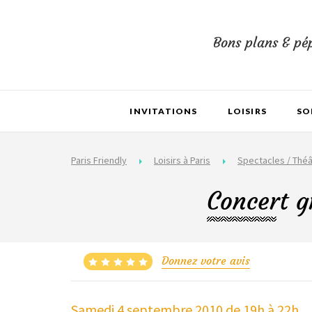
Bons plans & pép
INVITATIONS
LOISIRS
SO
Paris Friendly
Loisirs à Paris
Spectacles / Théâ
Concert g
Donnez votre avis
Samedi 4 septembre 2010
de 19h à 22h