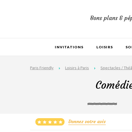
Bons plans & pép
INVITATIONS
LOISIRS
SO
Paris Friendly
Loisirs à Paris
Spectacles / Théâ
Comédie
Donnez votre avis