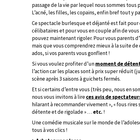
passage de la vie par lequel nous sommes tous 
L’acné, les filles, les copains, enfin bref tout y 
Ce spectacle burlesque et déjanté est fait pour 
célibataires et pour vous en couple afin de vous
pouvez maintenant rigoler. Pour vous parents 
mais que vous comprendrez mieux à la suite de c
ados, si vos parents vous gonflent !
Si vous voulez profiter d’un
moment de déten
l’action car les places sont à prix super réduit 
scène après 3 saisons à guichets fermés.
Et si certains d’entre vous (très peu, nous en s
nous vous invitons à lire
ces avis de spectateur
hilarant à recommander vivement », « fous rires s
détente et de rigolade » …
etc.
!
Une comédie musicale sur le monde de l’adolesc
tous à vos clics !