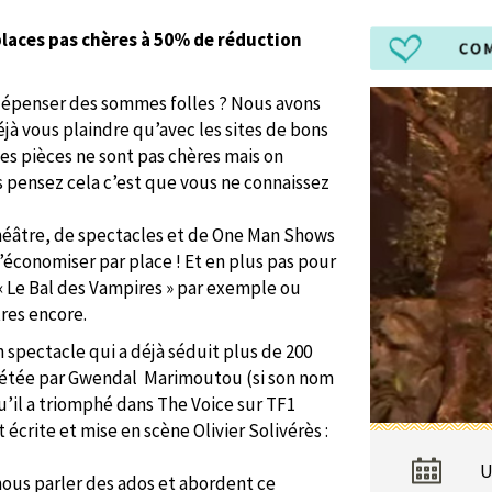
places pas chères à 50% de réduction
 dépenser des sommes folles ? Nous avons
jà vous plaindre qu’avec les sites de bons
les pièces ne sont pas chères mais on
s pensez cela c’est que vous ne connaissez
héâtre, de spectacles et de One Man Shows
d’économiser par place ! Et en plus pas pour
« Le Bal des Vampires » par exemple ou
res encore.
 spectacle qui a déjà séduit plus de 200
rétée par Gwendal Marimoutou (si son nom
’il a triomphé dans The Voice sur TF1
 écrite et mise en scène Olivier Solivérès :
U
nous parler des ados et abordent ce