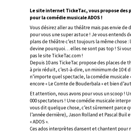
Le site internet TickeTac, vous propose des 
pour la comédie musicale ADOS !
Vous désirez aller au théâtre mais pas envie de
pour vous une super astuce ! Je vous entends dé
plans de théâtre c’est toujours la même chose : 
devine pourquoi… elles ne sont pas top ! Si vou
pas le site TickeTac.com !
Depuis 10 ans TickeTac propose des places de t
à prix réduit, c’est-à-dire, un minimum de 10 € 
n’importe quel spectacle, la comédie musicale 
encore « Le Comte de Bouderbala » et bien d’aut
Et attention, nous avons pour vous un scoop ! Un
000 spectateurs ! Une comédie musicale interp
vous dit quelque chose, c’est sûrement parce qu
l’année dernière), Jason Rolland et Pascal Buil et
« ADOS ».
Ces ados interprètes dansent et chantent pour 