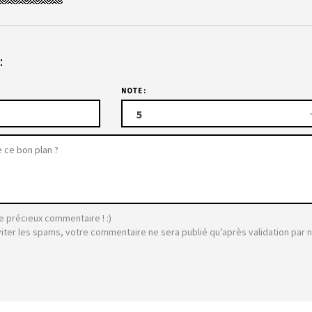
:
NOTE :
5
e précieux commentaire ! :)
viter les spams, votre commentaire ne sera publié qu’après validation par 