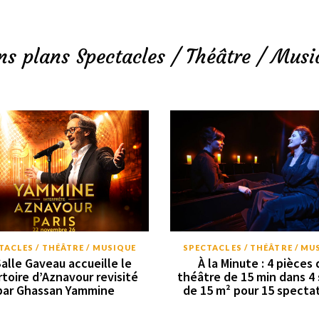
ns plans Spectacles / Théâtre / Musi
TACLES / THÉÂTRE / MUSIQUE
SPECTACLES / THÉÂTRE / MU
Salle Gaveau accueille le
À la Minute : 4 pièces 
rtoire d’Aznavour revisité
théâtre de 15 min dans 4 
par Ghassan Yammine
de 15 m² pour 15 specta