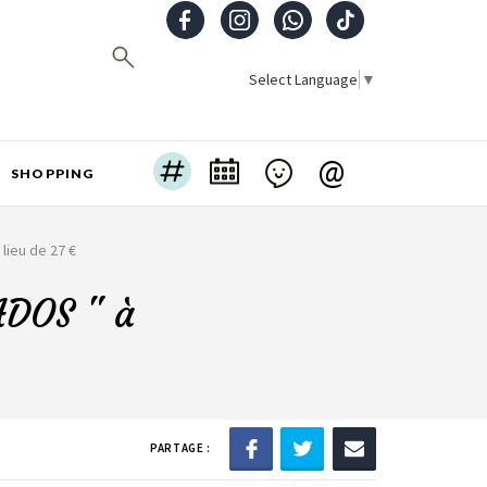
Select Language
▼
@
SHOPPING
lieu de 27 €
ADOS " à
PARTAGE :