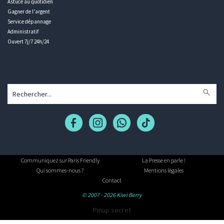
Astuce au quotidien
Gagner de l'argent
Service dépannage
Administratif
Ouvert 7j/7 24h/24
Communiquez sur Paris Friendly
La Presse en parle !
Qui sommes-nous ?
Mentions légales
Contact
© 2007 - 2026 Kiwi Berry
Pinup secret