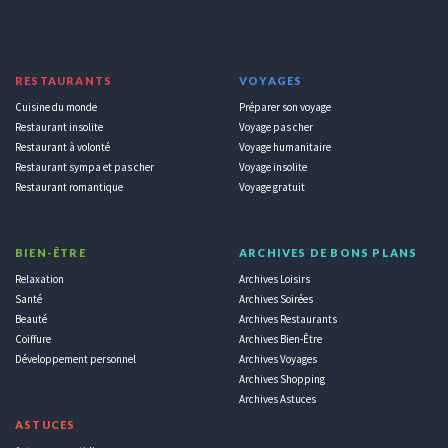
RESTAURANTS
VOYAGES
Cuisine du monde
Préparer son voyage
Restaurant insolite
Voyage pas cher
Restaurant à volonté
Voyage humanitaire
Restaurant sympa et pas cher
Voyage insolite
Restaurant romantique
Voyage gratuit
BIEN-ÊTRE
ARCHIVES DE BONS PLANS
Relaxation
Archives Loisirs
Santé
Archives Soirées
Beauté
Archives Restaurants
Coiffure
Archives Bien-Être
Développement personnel
Archives Voyages
Archives Shopping
Archives Astuces
ASTUCES