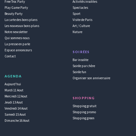
Free Troc Party
Activités insolites
Play Game Party
Spectacles
Beauty Party
Sport
La carte des bons plans
Visite de Paris
Les nouveaux bons plans
Art / Culture
Notre newsletter
Nature
Qui sommes-nous
La presse en parle
Espace annonceurs
SOIRÉES
Contact
Bar insolite
Soirée par chère
Soirée fun
AGENDA
Organiser son anniversaire
Aujourd'hui
Mardi 11 Aout
Mercredi 12 Aout
SHOPPING
Jeudi 13 Aout
Shopping gratuit
Vendredi 14 Aout
Shopping promo
Samedi 15 Aout
Shopping green
Dimanche 16 Aout