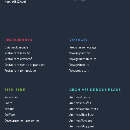
Mercredi 12 Aout
RESTAURANTS
VOYAGES
Cuisine du monde
Préparer son voyage
Restaurant insolite
Voyage pas cher
Restaurant à volonté
Voyage humanitaire
Restaurant sympa et pas cher
Voyage insolite
Restaurant romantique
Voyage gratuit
BIEN-ÊTRE
ARCHIVES DE BONS PLANS
Relaxation
Archives Loisirs
Santé
Archives Soirées
Beauté
Archives Restaurants
Coiffure
Archives Bien-Être
Développement personnel
Archives Voyages
Archives Shopping