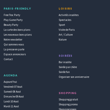
PARIS-FRIENDLY
LOISIRS
Free Troc Party
Activités insolites
Play Game Party
Spectacles
Beauty Party
Sport
La carte des bons plans
Visite de Paris
Les nouveaux bons plans
Art / Culture
Notre newsletter
Nature
Qui sommes-nous
La presse en parle
Espace annonceurs
SOIRÉES
Contact
Bar insolite
Soirée par chère
Soirée fun
AGENDA
Organiser son anniversaire
Aujourd'hui
Vendredi 07 Aout
Samedi 08 Aout
SHOPPING
Dimanche 09 Aout
Shopping gratuit
Lundi 10 Aout
Shopping promo
Mardi 11 Aout
Shopping green