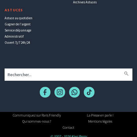
Archives Astuces
ASTUCES
Astuce au quotidien
Gagner de l'argent
Service dépannage
Administratif
Ouvert 7j/7 24h/24
Communiquez sur Paris Friendly
La Presse en parle !
Qui sommes-nous ?
Mentions légales
Contact
© 2007 - 2026 Kiwi Berry