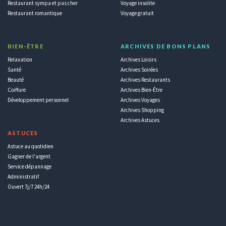
Restaurant sympa et pas cher
Voyage insolite
Restaurant romantique
Voyage gratuit
BIEN-ÊTRE
ARCHIVES DE BONS PLANS
Relaxation
Archives Loisirs
Santé
Archives Soirées
Beauté
Archives Restaurants
Coiffure
Archives Bien-Être
Développement personnel
Archives Voyages
Archives Shopping
Archives Astuces
ASTUCES
Astuce au quotidien
Gagner de l'argent
Service dépannage
Administratif
Ouvert 7j/7 24h/24