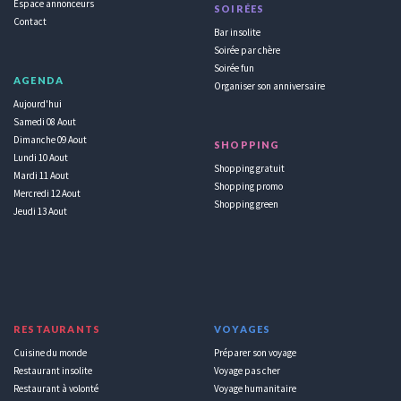
Espace annonceurs
SOIRÉES
Contact
Bar insolite
Soirée par chère
Soirée fun
AGENDA
Organiser son anniversaire
Aujourd'hui
Samedi 08 Aout
Dimanche 09 Aout
SHOPPING
Lundi 10 Aout
Shopping gratuit
Mardi 11 Aout
Shopping promo
Mercredi 12 Aout
Shopping green
Jeudi 13 Aout
RESTAURANTS
VOYAGES
Cuisine du monde
Préparer son voyage
Restaurant insolite
Voyage pas cher
Restaurant à volonté
Voyage humanitaire