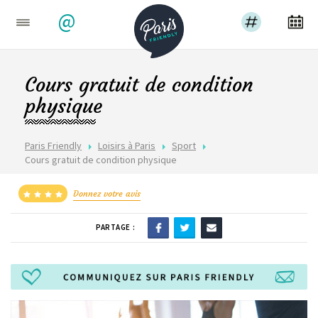
@
Cours gratuit de condition
physique
Paris Friendly
Loisirs à Paris
Sport
Cours gratuit de condition physique
Donnez votre avis
PARTAGE :