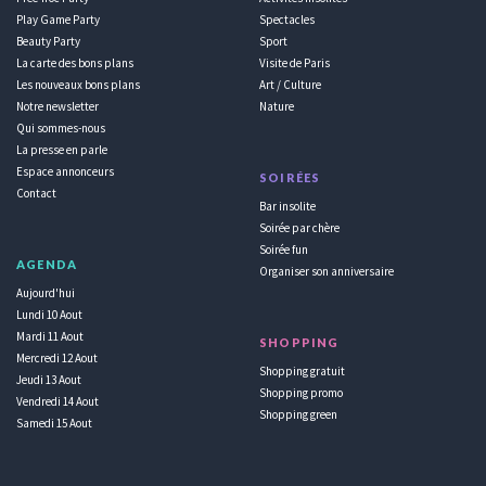
Play Game Party
Spectacles
Beauty Party
Sport
La carte des bons plans
Visite de Paris
Les nouveaux bons plans
Art / Culture
Notre newsletter
Nature
Qui sommes-nous
La presse en parle
Espace annonceurs
SOIRÉES
Contact
Bar insolite
Soirée par chère
Soirée fun
AGENDA
Organiser son anniversaire
Aujourd'hui
Lundi 10 Aout
Mardi 11 Aout
SHOPPING
Mercredi 12 Aout
Shopping gratuit
Jeudi 13 Aout
Shopping promo
Vendredi 14 Aout
Shopping green
Samedi 15 Aout