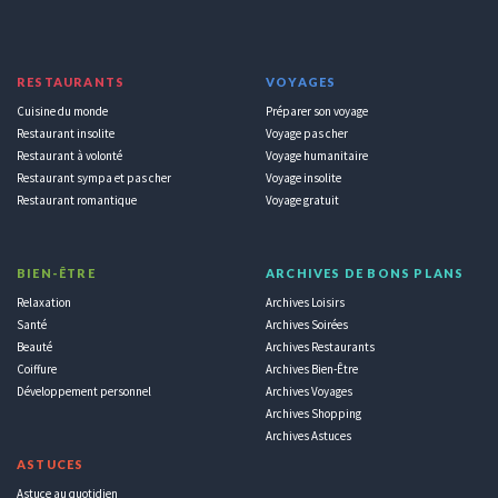
RESTAURANTS
VOYAGES
Cuisine du monde
Préparer son voyage
Restaurant insolite
Voyage pas cher
Restaurant à volonté
Voyage humanitaire
Restaurant sympa et pas cher
Voyage insolite
Restaurant romantique
Voyage gratuit
BIEN-ÊTRE
ARCHIVES DE BONS PLANS
Relaxation
Archives Loisirs
Santé
Archives Soirées
Beauté
Archives Restaurants
Coiffure
Archives Bien-Être
Développement personnel
Archives Voyages
Archives Shopping
Archives Astuces
ASTUCES
Astuce au quotidien