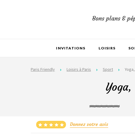
Bons plans & pép
INVITATIONS
LOISIRS
SO
Paris Friendly
Loisirs à Paris
Sport
Yoga,
Yoga, 
Donnez votre avis