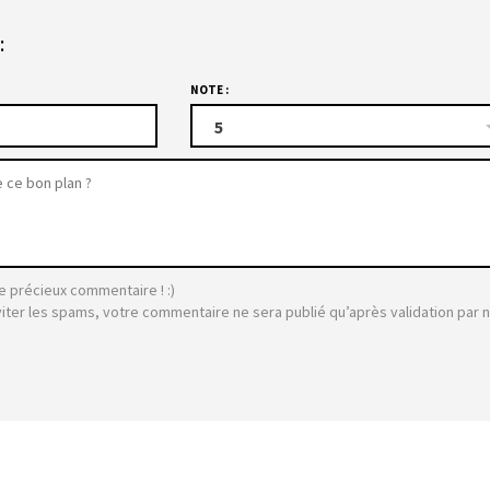
:
NOTE :
5
e précieux commentaire ! :)
viter les spams, votre commentaire ne sera publié qu’après validation par 