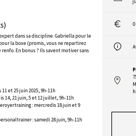
j
s)
0
 expert dans sa discipline. Gabriella pour le
pour la boxe (promis, vous ne repartirez
A
e renfo. En bonus ? Ils savent motiver sans
P
7
M
11 et 25 juin 2025, 9h-11h
h
14, 21 juin, 5 et 12 juillet, 9h-11h
royertraining : mercredis 18 juin et 9
ersonaltrainer : samedi 28 juin, 9h-11h