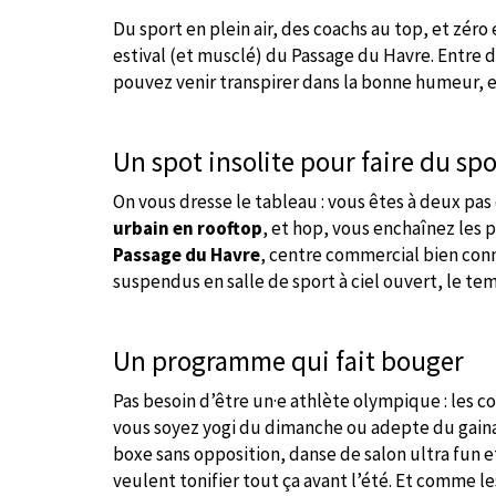
Du sport en plein air, des coachs au top, et zér
estival (et musclé) du Passage du Havre. Entre 
pouvez venir transpirer dans la bonne humeur, en
Un spot insolite pour faire du spo
On vous dresse le tableau : vous êtes à deux pas 
urbain en rooftop
, et hop, vous enchaînez les 
Passage du Havre
, centre commercial bien conn
suspendus en salle de sport à ciel ouvert, le t
Un programme qui fait bouger
Pas besoin d’être un·e athlète olympique : les c
vous soyez yogi du dimanche ou adepte du gaina
boxe sans opposition, danse de salon ultra fun
veulent tonifier tout ça avant l’été. Et comme l