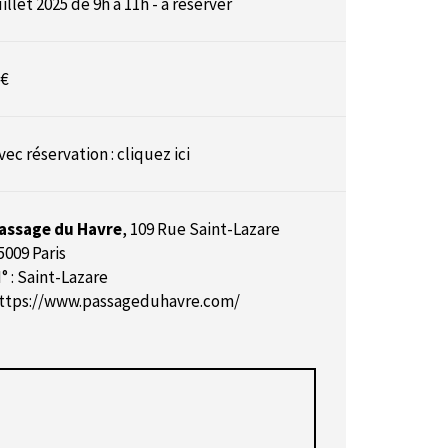
uillet 2025 de 9h à 11h - à réserver
 €
vec réservation :
cliquez ici
assage du Havre
,
109 Rue Saint-Lazare
5009 Paris
° : Saint-Lazare
ttps://www.passageduhavre.com/