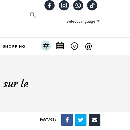
Select Language
▼
@
SHOPPING
 sur le
e
PARTAGE :