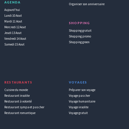
AGENDA
Organiser son anniversaire
Aujourd'hui
Lundi 10 Aout
Mardi 11 Aout
SHOPPING
Mercredi 12 Aout
Shopping gratuit
Jeudi 13 Aout
Shopping promo
Vendredi 14 Aout
Shopping green
Samedi 15 Aout
RESTAURANTS
VOYAGES
Cuisine du monde
Préparer son voyage
Restaurant insolite
Voyage pas cher
Restaurant à volonté
Voyage humanitaire
Restaurant sympa et pas cher
Voyage insolite
Restaurant romantique
Voyage gratuit