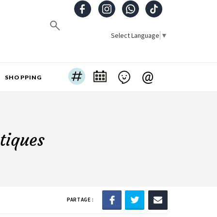
Select Language
▼
@
SHOPPING
tiques
PARTAGE :