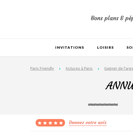
Bons plans & pép
INVITATIONS
LOISIRS
SO
Paris Friendly
Astuces à Paris
Gagner de l'arg
ANNUL
Donnez votre avis