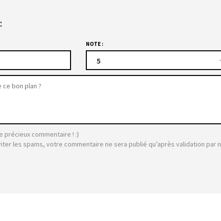
:
NOTE :
5
e précieux commentaire ! :)
viter les spams, votre commentaire ne sera publié qu’après validation par 