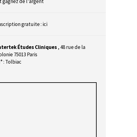
t gagnez de l'argent
nscription gratuite : ici
ntertek Études Cliniques
,
48 rue de la
olonie 75013 Paris
° : Tolbiac