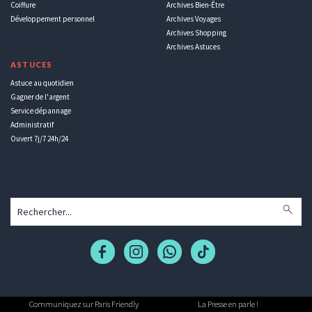
Coiffure
Archives Bien-Être
Développement personnel
Archives Voyages
Archives Shopping
Archives Astuces
ASTUCES
Astuce au quotidien
Gagner de l'argent
Service dépannage
Administratif
Ouvert 7j/7 24h/24
Communiquez sur Paris Friendly
La Presse en parle !