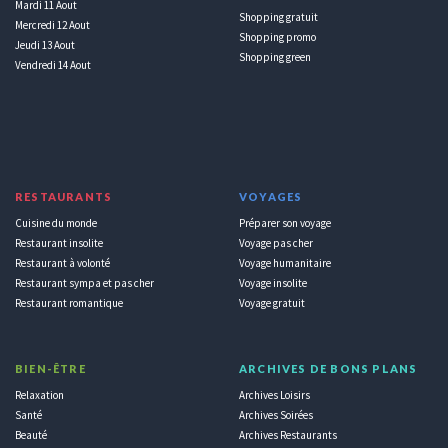
Mardi 11 Aout
Shopping gratuit
Mercredi 12 Aout
Shopping promo
Jeudi 13 Aout
Shopping green
Vendredi 14 Aout
RESTAURANTS
VOYAGES
Cuisine du monde
Préparer son voyage
Restaurant insolite
Voyage pas cher
Restaurant à volonté
Voyage humanitaire
Restaurant sympa et pas cher
Voyage insolite
Restaurant romantique
Voyage gratuit
BIEN-ÊTRE
ARCHIVES DE BONS PLANS
Relaxation
Archives Loisirs
Santé
Archives Soirées
Beauté
Archives Restaurants