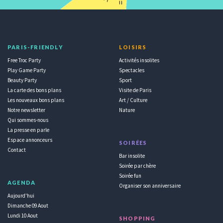
PARIS-FRIENDLY
LOISIRS
Free Troc Party
Activités insolites
Play Game Party
Spectacles
Beauty Party
Sport
La carte des bons plans
Visite de Paris
Les nouveaux bons plans
Art / Culture
Notre newsletter
Nature
Qui sommes-nous
La presse en parle
Espace annonceurs
SOIRÉES
Contact
Bar insolite
Soirée par chère
Soirée fun
AGENDA
Organiser son anniversaire
Aujourd'hui
Dimanche 09 Aout
Lundi 10 Aout
SHOPPING