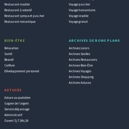
Restaurant insolite
Voyage pas cher
Restaurant à volonté
Voyage humanitaire
Restaurant sympa et pas cher
Voyage insolite
Restaurant romantique
Voyage gratuit
BIEN-ÊTRE
ARCHIVES DE BONS PLANS
Relaxation
Archives Loisirs
Santé
Archives Soirées
Beauté
Archives Restaurants
Coiffure
Archives Bien-Être
Développement personnel
Archives Voyages
Archives Shopping
Archives Astuces
ASTUCES
Astuce au quotidien
Gagner de l'argent
Service dépannage
Administratif
Ouvert 7j/7 24h/24