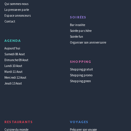
Qui sommes-nous
La presse en parle
Espace annonceurs
SOIRÉES
Contact
Bar insolite
Soirée par chère
Soirée fun
AGENDA
Organiser son anniversaire
Aujourd'hui
Samedi 08 Aout
Dimanche 09 Aout
SHOPPING
Lundi 10 Aout
Shopping gratuit
Mardi 11 Aout
Shopping promo
Mercredi 12 Aout
Shopping green
Jeudi 13 Aout
RESTAURANTS
VOYAGES
Cuisine du monde
Préparer son voyage