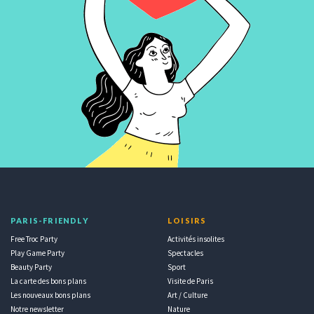
PARIS-FRIENDLY
LOISIRS
Free Troc Party
Activités insolites
Play Game Party
Spectacles
Beauty Party
Sport
La carte des bons plans
Visite de Paris
Les nouveaux bons plans
Art / Culture
Notre newsletter
Nature