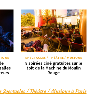
SIQUE
SPECTACLES / THÉÂTRE / MUSIQUE
de
8 soirées ciné gratuites sur le
salles
toit de la Machine du Moulin
teurs
Rouge
s Spectacles / Théâtre / Musique à Paris