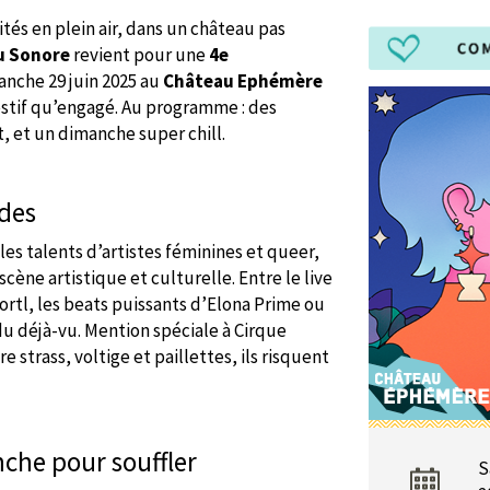
tés en plein air, dans un château pas
u Sonore
revient pour une
4e
anche 29 juin 2025 au
Château Ephémère
festif qu’engagé. Au programme : des
t, et un dimanche super chill.
odes
es talents d’artistes féminines et queer,
 scène artistique et culturelle. Entre le live
rtl, les beats puissants d’Elona Prime ou
 du déjà-vu. Mention spéciale à Cirque
e strass, voltige et paillettes, ils risquent
che pour souffler
S