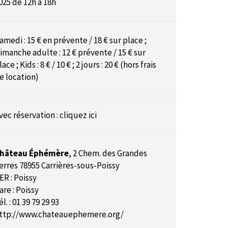
025 de 12h à 18h
amedi : 15 € en prévente / 18 € sur place ;
imanche adulte : 12 € prévente / 15 € sur
lace ; Kids : 8 € / 10 € ; 2 jours : 20 € (hors frais
e location)
vec réservation :
cliquez ici
hâteau Éphémère
,
2 Chem. des Grandes
erres 78955 Carrières-sous-Poissy
ER : Poissy
are : Poissy
él. : 01 39 79 29 93
ttp://www.chateauephemere.org/