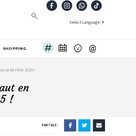
Select Language
▼
@
SHOPPING
ical de l’été 2025 !
haut en
5 !
PARTAGE :