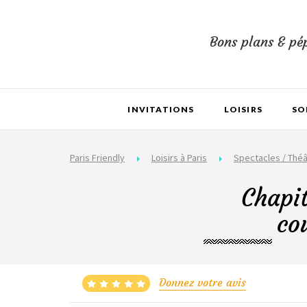
Bons plans & pép
INVITATIONS
LOISIRS
SO
Paris Friendly
Loisirs à Paris
Spectacles / Théâ
Chapit
co
Donnez votre avis