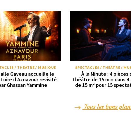
TACLES / THÉÂTRE / MUSIQUE
SPECTACLES / THÉÂTRE / MU
Salle Gaveau accueille le
À la Minute : 4 pièces 
rtoire d’Aznavour revisité
théâtre de 15 min dans 4 
par Ghassan Yammine
de 15 m² pour 15 specta
Tous les bons plan