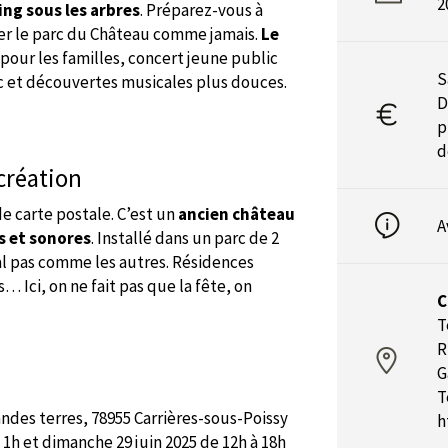
2
ng sous les arbres
. Préparez-vous à
brer le parc du Château comme jamais.
Le
e pour les familles, concert jeune public
S
arc et découvertes musicales plus douces.
D
p
d
 création
e carte postale. C’est un
ancien château
A
s et sonores
. Installé dans un parc de 2
val pas comme les autres. Résidences
s… Ici, on ne fait pas que la fête, on
C
T
R
G
T
ndes terres, 78955 Carrières-sous-Poissy
h
à 1h et dimanche 29 juin 2025 de 12h à 18h