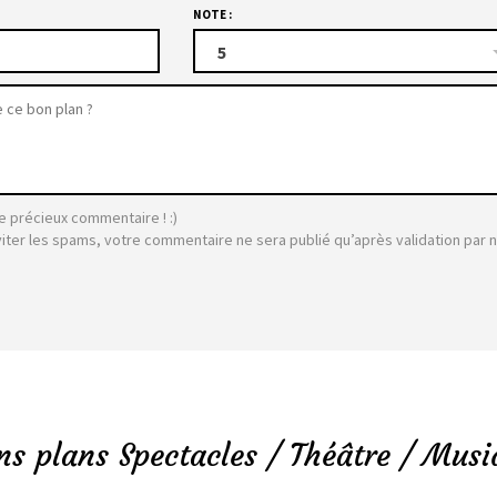
NOTE :
5
e précieux commentaire ! :)
viter les spams, votre commentaire ne sera publié qu’après validation par 
ns plans Spectacles / Théâtre / Musi