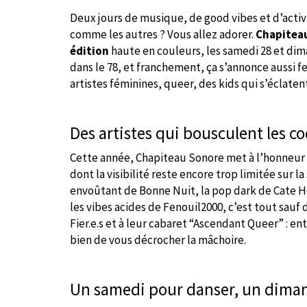
Deux jours de musique, de good vibes et d’activi
comme les autres ? Vous allez adorer.
Chapitea
édition
haute en couleurs, les samedi 28 et dim
dans le 78, et franchement, ça s’annonce aussi 
artistes féminines, queer, des kids qui s’éclaten
Des artistes qui bousculent les c
Cette année, Chapiteau Sonore met à l’honneur l
dont la visibilité reste encore trop limitée sur la
envoûtant de Bonne Nuit, la pop dark de Cate Ho
les vibes acides de Fenouil2000, c’est tout sauf
Fier.e.s et à leur cabaret “Ascendant Queer” : entr
bien de vous décrocher la mâchoire.
Un samedi pour danser, un diman