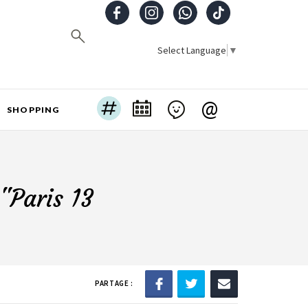
Select Language
▼
@
SHOPPING
"Paris 13
PARTAGE :