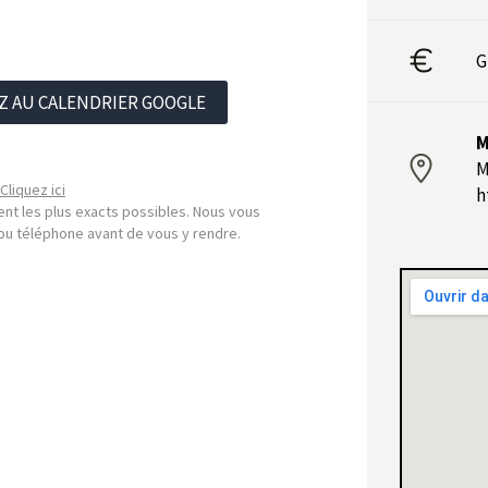
G
Z AU CALENDRIER GOOGLE
M
M
Cliquez ici
h
nt les plus exacts possibles. Nous vous
l ou téléphone avant de vous y rendre.