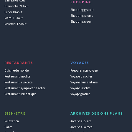
Samedi 08 Aout
SHOPPING
Dimanche 09 Aout
Shopping gratuit
Lundi 10 Aout
Shopping promo
Mardi 11 Aout
Shopping green
Mercredi 12 Aout
RESTAURANTS
VOYAGES
Cuisine du monde
Préparer son voyage
Restaurant insolite
Voyage pas cher
Restaurant à volonté
Voyage humanitaire
Restaurant sympa et pas cher
Voyage insolite
Restaurant romantique
Voyage gratuit
BIEN-ÊTRE
ARCHIVES DE BONS PLANS
Relaxation
Archives Loisirs
Santé
Archives Soirées