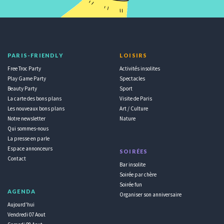
PARIS-FRIENDLY
LOISIRS
Free Troc Party
Activités insolites
Play Game Party
Spectacles
Beauty Party
Sport
La carte des bons plans
Visite de Paris
Les nouveaux bons plans
Art / Culture
Notre newsletter
Nature
Qui sommes-nous
La presse en parle
Espace annonceurs
SOIRÉES
Contact
Bar insolite
Soirée par chère
Soirée fun
AGENDA
Organiser son anniversaire
Aujourd'hui
Vendredi 07 Aout