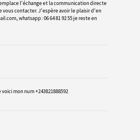
ne remplace l'échange et la communication directe
ous contacter. J'espère avoir le plaisir d'en
ail.com
, whatsapp : 06 64 81 92 55 je reste en
se voici mon num +243821888592