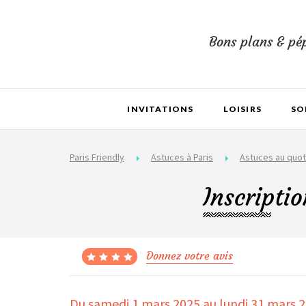
Bons plans & pép
INVITATIONS
LOISIRS
SO
Paris Friendly
Astuces à Paris
Astuces au quot
Inscripti
Donnez votre avis
Du samedi 1 mars 2025
au lundi 31 mars 