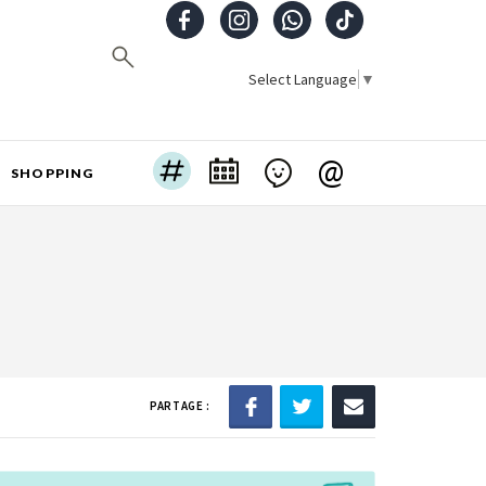
Select Language
▼
@
SHOPPING
PARTAGE :