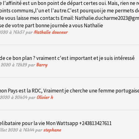
e l'affinité est un bon point de départ certes oui. Mais, rien 
oints communs,l'un et l'autre.C'est pourquoi je me permets de v
 Je vous laisse mes contacts Email:
Nathalie.ducharme2023@gm
e de votre part bonne journée a vous Nathalie
 2020 à 16h57 par
Nathalie douceur
e ce bon plan ? vraiment c'est important et je suis intéressé
et 2020 à 12h29 par
Barry
mon Pays est la RDC, Vraiment je cherche une femme portugai
et 2020 à 20h04 par
Olivier h
 celibataire pour la vie Mon Wattsapp +243813427611
illet 2020 à 16h44 par
stephane