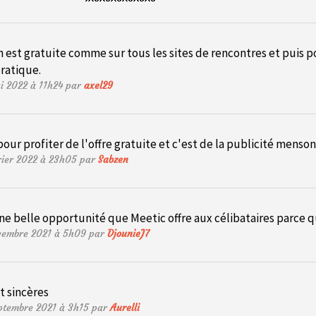
n est gratuite comme sur tous les sites de rencontres et puis pou
ratique.
ai 2022 à 11h24 par
axel29
our profiter de l'offre gratuite et c'est de la publicité mensongè
vrier 2022 à 23h05 par
Sabzen
ne belle opportunité que Meetic offre aux célibataires parce 
écembre 2021 à 5h09 par
DjounieJ7
t sincères
eptembre 2021 à 3h15 par
Aurelli