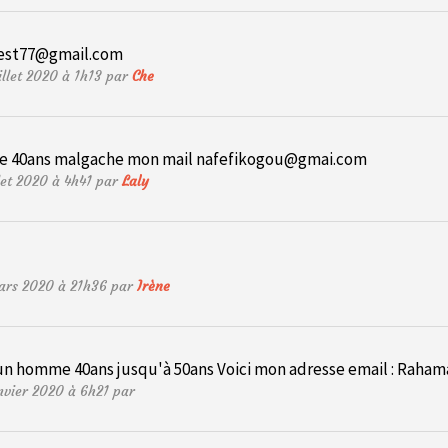
est77@gmail.com
illet 2020 à 1h13 par
Che
me 40ans malgache mon mail
nafefikogou@gmai.com
llet 2020 à 4h41 par
Laly
ars 2020 à 21h36 par
Irène
 un homme 40ans jusqu'à 50ans Voici mon adresse email :
Rahama
nvier 2020 à 6h21 par