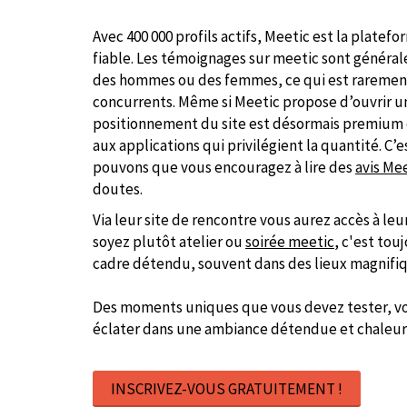
Avec 400 000 profils actifs, Meetic est la platefo
fiable. Les témoignages sur meetic sont générale
des hommes ou des femmes, ce qui est rarement l
concurrents. Même si Meetic propose d’ouvrir 
positionnement du site est désormais premium e
aux applications qui privilégient la quantité. C’
pouvons que vous encouragez à lire des
avis Me
doutes.
Via leur site de rencontre vous aurez accès à le
soyez plutôt atelier ou
soirée meetic
, c'est tou
cadre détendu, souvent dans des lieux magnifiq
Des moments uniques que vous devez tester, vo
éclater dans une ambiance détendue et chaleur
INSCRIVEZ-VOUS GRATUITEMENT !