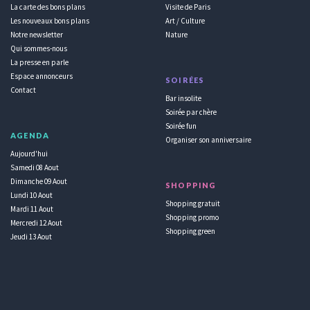
La carte des bons plans
Visite de Paris
Les nouveaux bons plans
Art / Culture
Notre newsletter
Nature
Qui sommes-nous
La presse en parle
Espace annonceurs
SOIRÉES
Contact
Bar insolite
Soirée par chère
Soirée fun
AGENDA
Organiser son anniversaire
Aujourd'hui
Samedi 08 Aout
Dimanche 09 Aout
SHOPPING
Lundi 10 Aout
Shopping gratuit
Mardi 11 Aout
Shopping promo
Mercredi 12 Aout
Shopping green
Jeudi 13 Aout