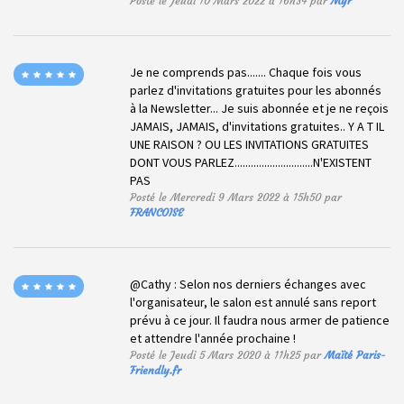
Posté le Jeudi 10 Mars 2022 à 16h34 par
Myr
Je ne comprends pas....... Chaque fois vous
parlez d'invitations gratuites pour les abonnés
à la Newsletter... Je suis abonnée et je ne reçois
JAMAIS, JAMAIS, d'invitations gratuites.. Y A T IL
UNE RAISON ? OU LES INVITATIONS GRATUITES
DONT VOUS PARLEZ.............................N'EXISTENT
PAS
Posté le Mercredi 9 Mars 2022 à 15h50 par
FRANCOISE
@Cathy : Selon nos derniers échanges avec
l'organisateur, le salon est annulé sans report
prévu à ce jour. Il faudra nous armer de patience
et attendre l'année prochaine !
Posté le Jeudi 5 Mars 2020 à 11h25 par
Maïté Paris-
Friendly.fr