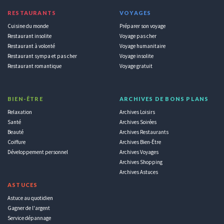
RESTAURANTS
VOYAGES
Cuisine du monde
Préparer son voyage
Restaurant insolite
Voyage pas cher
Restaurant à volonté
Voyage humanitaire
Restaurant sympa et pas cher
Voyage insolite
Restaurant romantique
Voyage gratuit
BIEN-ÊTRE
ARCHIVES DE BONS PLANS
Relaxation
Archives Loisirs
Santé
Archives Soirées
Beauté
Archives Restaurants
Coiffure
Archives Bien-Être
Développement personnel
Archives Voyages
Archives Shopping
Archives Astuces
ASTUCES
Astuce au quotidien
Gagner de l'argent
Service dépannage