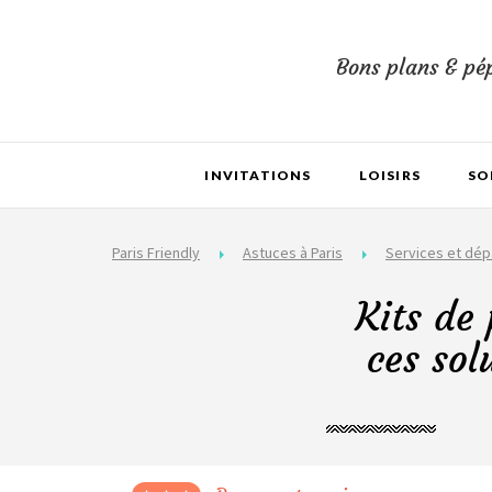
Bons plans & pép
INVITATIONS
LOISIRS
SO
Paris Friendly
Astuces à Paris
Services et dé
Kits de
ces sol