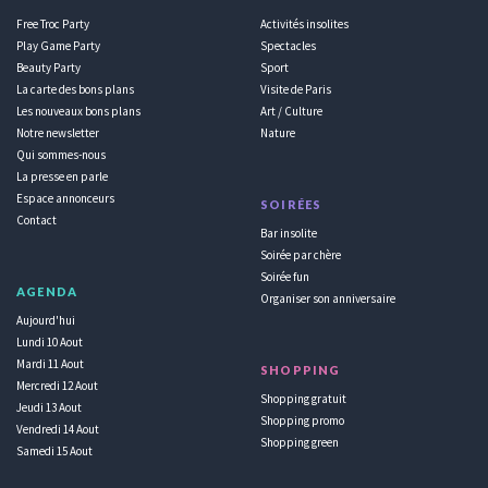
Free Troc Party
Activités insolites
Play Game Party
Spectacles
Beauty Party
Sport
La carte des bons plans
Visite de Paris
Les nouveaux bons plans
Art / Culture
Notre newsletter
Nature
Qui sommes-nous
La presse en parle
Espace annonceurs
SOIRÉES
Contact
Bar insolite
Soirée par chère
Soirée fun
AGENDA
Organiser son anniversaire
Aujourd'hui
Lundi 10 Aout
Mardi 11 Aout
SHOPPING
Mercredi 12 Aout
Shopping gratuit
Jeudi 13 Aout
Shopping promo
Vendredi 14 Aout
Shopping green
Samedi 15 Aout