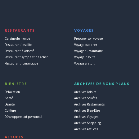
RESTAURANTS
VOYAGES
Cuisine du monde
Préparer son voyage
Restaurant insolite
Voyage pas cher
Restaurant à volonté
Voyage humanitaire
Restaurant sympa et pas cher
Voyage insolite
Restaurant romantique
Voyage gratuit
BIEN-ÊTRE
ARCHIVES DE BONS PLANS
Relaxation
Archives Loisirs
Santé
Archives Soirées
Beauté
Archives Restaurants
Coiffure
Archives Bien-Être
Développement personnel
Archives Voyages
Archives Shopping
Archives Astuces
ASTUCES