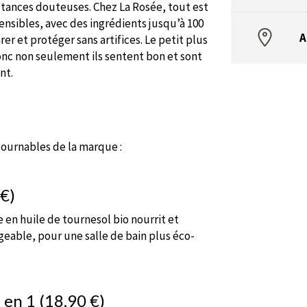
ubstances douteuses. Chez La Rosée, tout est
nsibles, avec des ingrédients jusqu’à 100
A
rer et protéger sans artifices. Le petit plus
onc non seulement ils sentent bon et sont
nt.
ntournables de la marque :
 €)
e en huile de tournesol bio nourrit et
geable, pour une salle de bain plus éco-
 en 1 (18,90 €)