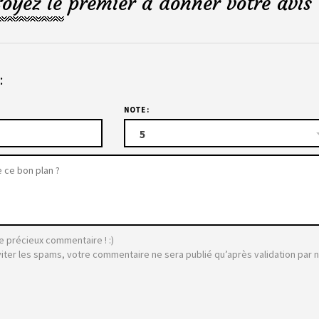
Soyez le premier à donner votre avis 
:
NOTE :
5
e précieux commentaire ! :)
viter les spams, votre commentaire ne sera publié qu’après validation par 