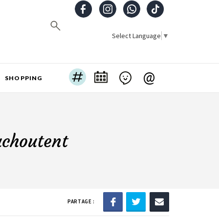
Select Language
▼
@
SHOPPING
uchoutent
PARTAGE :