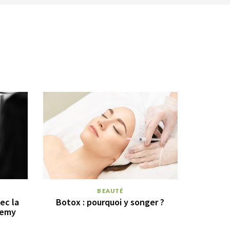
BEAUTÉ
ec la
Botox : pourquoi y songer ?
demy