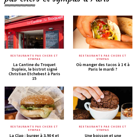
RESTAURANTS PAS CHERS ET
RESTAURANTS PAS CHERS ET
SYMPAS
SYMPAS
La Cantine du Troquet
Où manger des tacos à 1 € à
Dupleix, le bistrot signé
Paris le mardi ?
Christian Etchebest à Paris
15
RESTAURANTS PAS CHERS ET
RESTAURANTS PAS CHERS ET
SYMPAS
SYMPAS
La Clap : burger à 3,90 € et
Une boisson et une