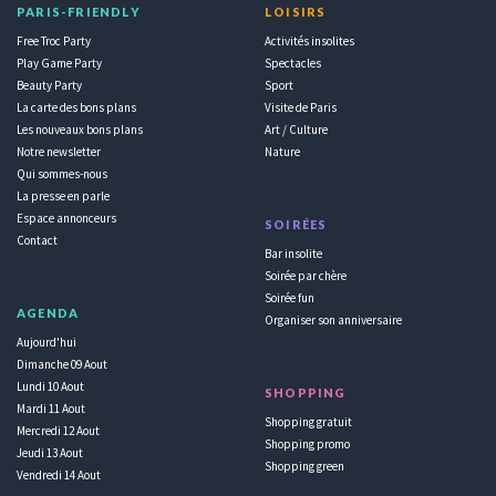
PARIS-FRIENDLY
LOISIRS
Free Troc Party
Activités insolites
Play Game Party
Spectacles
Beauty Party
Sport
La carte des bons plans
Visite de Paris
Les nouveaux bons plans
Art / Culture
Notre newsletter
Nature
Qui sommes-nous
La presse en parle
Espace annonceurs
SOIRÉES
Contact
Bar insolite
Soirée par chère
Soirée fun
AGENDA
Organiser son anniversaire
Aujourd'hui
Dimanche 09 Aout
Lundi 10 Aout
SHOPPING
Mardi 11 Aout
Shopping gratuit
Mercredi 12 Aout
Shopping promo
Jeudi 13 Aout
Shopping green
Vendredi 14 Aout