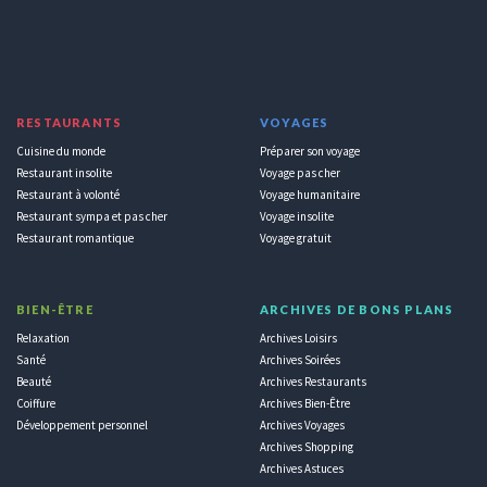
RESTAURANTS
VOYAGES
Cuisine du monde
Préparer son voyage
Restaurant insolite
Voyage pas cher
Restaurant à volonté
Voyage humanitaire
Restaurant sympa et pas cher
Voyage insolite
Restaurant romantique
Voyage gratuit
BIEN-ÊTRE
ARCHIVES DE BONS PLANS
Relaxation
Archives Loisirs
Santé
Archives Soirées
Beauté
Archives Restaurants
Coiffure
Archives Bien-Être
Développement personnel
Archives Voyages
Archives Shopping
Archives Astuces