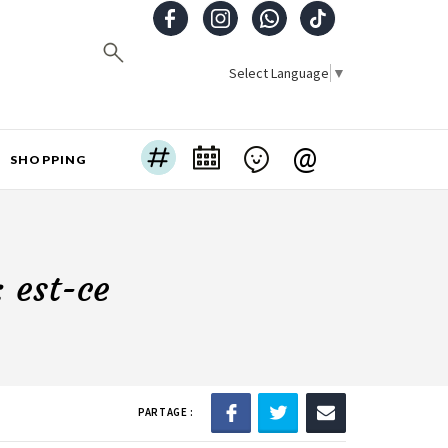
Select Language
▼
@
SHOPPING
 est-ce
PARTAGE :