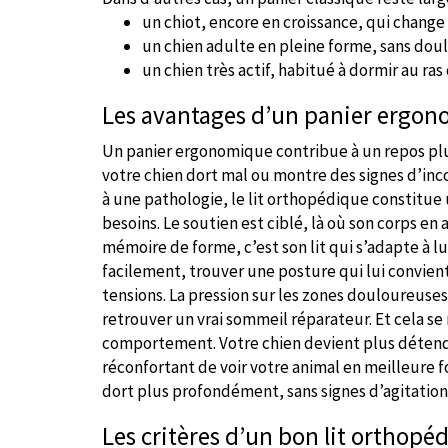
un chiot, encore en croissance, qui change
un chien adulte en pleine forme, sans doule
un chien très actif, habitué à dormir au ras 
Les avantages d’un panier ergo
Un panier ergonomique contribue à un repos plu
votre chien dort mal ou montre des signes d’incon
à une pathologie, le lit orthopédique constitue 
besoins. Le soutien est ciblé, là où son corps en 
mémoire de forme, c’est son lit qui s’adapte à lu
facilement, trouver une posture qui lui convient,
tensions. La pression sur les zones douloureuses
retrouver un vrai sommeil réparateur. Et cela s
comportement. Votre chien devient plus détendu
réconfortant de voir votre animal en meilleure for
dort plus profondément, sans signes d’agitatio
Les critères d’un bon lit orthop