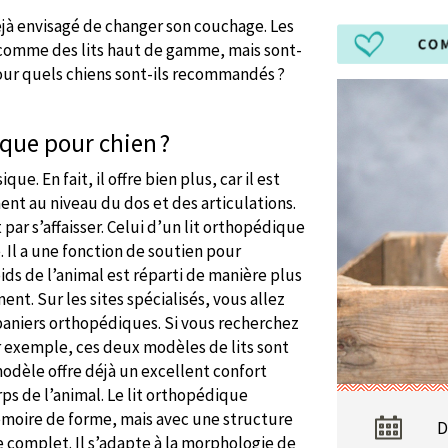
éjà envisagé de changer son couchage. Les
comme des lits haut de gamme, mais sont-
 pour quels chiens sont-ils recommandés ?
que pour chien ?
e. En fait, il offre bien plus, car il est
nt au niveau du dos et des articulations.
 par s’affaisser. Celui d’un lit orthopédique
 Il a une fonction de soutien pour
poids de l’animal est réparti de manière plus
ent. Sur les sites spécialisés, vous allez
paniers orthopédiques. Si vous recherchez
r exemple, ces deux modèles de lits sont
modèle offre déjà un excellent confort
rps de l’animal. Le lit orthopédique
moire de forme, mais avec une structure
D
complet. Il s’adapte à la morphologie de