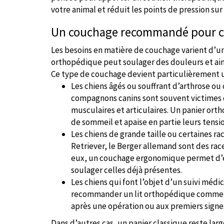
votre animal et réduit les points de pression sur
Un couchage recommandé pour ce
Les besoins en matière de couchage varient d’un 
orthopédique peut soulager des douleurs et ain
Ce type de couchage devient particulièrement ut
Les chiens âgés ou souffrant d’arthrose ou d
compagnons canins sont souvent victimes 
musculaires et articulaires. Un panier ort
de sommeil et apaise en partie leurs tensio
Les chiens de grande taille ou certaines ra
Retriever, le Berger allemand sont des race
eux, un couchage ergonomique permet d’év
soulager celles déjà présentes.
Les chiens qui font l’objet d’un suivi médi
recommander un lit orthopédique comme dis
après une opération ou aux premiers signes
Dans d’autres cas, un panier classique reste larg