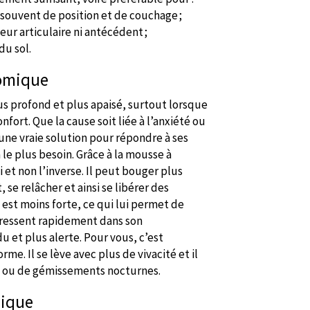
 souvent de position et de couchage ;
ur articulaire ni antécédent ;
du sol.
nomique
s profond et plus apaisé, surtout lorsque
fort. Que la cause soit liée à l’anxiété ou
une vraie solution pour répondre à ses
a le plus besoin. Grâce à la mousse à
i et non l’inverse. Il peut bouger plus
 se relâcher et ainsi se libérer des
 est moins forte, ce qui lui permet de
e ressent rapidement dans son
 et plus alerte. Pour vous, c’est
me. Il se lève avec plus de vivacité et il
n ou de gémissements nocturnes.
édique