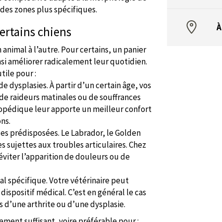
 des zones plus spécifiques.
À
rtains chiens
animal à l’autre. Pour certains, un panier
si améliorer radicalement leur quotidien.
ile pour :
e dysplasies. À partir d’un certain âge, vos
de raideurs matinales ou de souffrances
hopédique leur apporte un meilleur confort
ns.
ces prédisposées. Le Labrador, le Golden
s sujettes aux troubles articulaires. Chez
iter l’apparition de douleurs ou de
cal spécifique. Votre vétérinaire peut
positif médical. C’est en général le cas
 d’une arthrite ou d’une dysplasie.
ement suffisant, voire préférable pour :