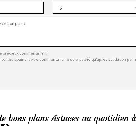
5
e précieux commentaire ! :)
viter les spams, votre commentaire ne sera publié qu’après validation par 
de bons plans Astuces au quotidien à