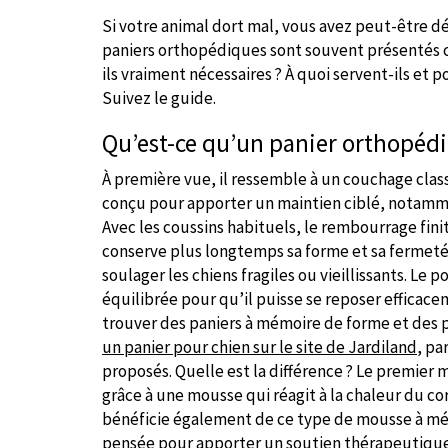
Si votre animal dort mal, vous avez peut-être d
paniers orthopédiques sont souvent présentés 
ils vraiment nécessaires ? À quoi servent-ils et
Suivez le guide.
Qu’est-ce qu’un panier orthopédi
À première vue, il ressemble à un couchage classiqu
conçu pour apporter un maintien ciblé, notamme
Avec les coussins habituels, le rembourrage finit
conserve plus longtemps sa forme et sa fermeté.
soulager les chiens fragiles ou vieillissants. Le 
équilibrée pour qu’il puisse se reposer efficacem
trouver des paniers à mémoire de forme et des 
un panier pour chien sur le site de Jardiland
, pa
proposés. Quelle est la différence ? Le premier 
grâce à une mousse qui réagit à la chaleur du co
bénéficie également de ce type de mousse à mé
pensée pour apporter un soutien thérapeutique 