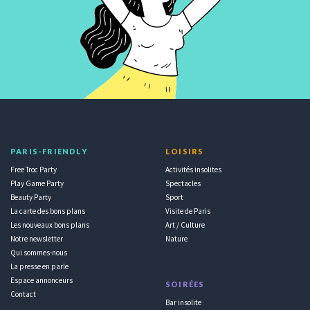
PARIS-FRIENDLY
LOISIRS
Free Troc Party
Activités insolites
Play Game Party
Spectacles
Beauty Party
Sport
La carte des bons plans
Visite de Paris
Les nouveaux bons plans
Art / Culture
Notre newsletter
Nature
Qui sommes-nous
La presse en parle
Espace annonceurs
SOIRÉES
Contact
Bar insolite