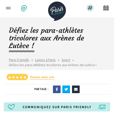
@
Défiez les para-athlètes
tricolores aux Arènes de
Lutèce !
Paris Friendly
Loisirs à Paris
Sport
Défiez les para-athlètes tricolores aux Arènes de Lutèce !
Donnez votre avis
PARTAGE :